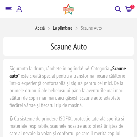
0
Acasă
La plimbare
Scaune Auto
Scaune Auto
Siguranță la drum, zâmbete în oglindă! 💺 Categoria
„Scaune
auto”
este creată special pentru a transforma fiecare călătorie
într-o experiență confortabilă și sigură pentru cei mici. De la
primele drumuri ale bebelușului până la aventurile mai mari
alături de copii mai mari, aici găsești scaune auto adaptate
fiecărei vârste și fiecărui tip de mașină.
🔒 Cu sisteme de prindere ISOFIX, protecție laterală sporită și
materiale respirabile, scaunele noastre auto oferă liniștea de
care ai nevoie la volan și confortul pe care îl merită copilul