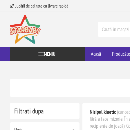
🎁 Jucării de calitate cu livrare rapidă
Acasă
Producăto
MENIU
Filtrati dupa
Nisipul kinetic
(cunosc
fără a face mizerie. În
recipiente de joacă). C
Preț