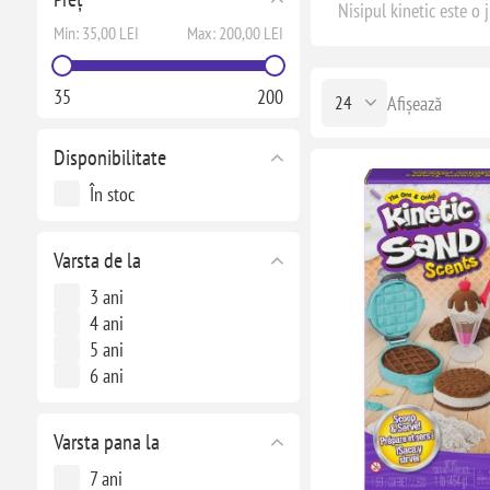
Nisipul kinetic este o 
Min:
35,00 LEI
Max:
200,00 LEI
35
200
Afișează
Disponibilitate
În stoc
Varsta de la
3 ani
4 ani
5 ani
6 ani
Varsta pana la
7 ani