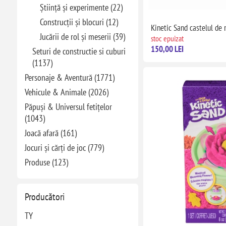
Știință și experimente (22)
Construcții și blocuri (12)
Kinetic Sand castelul de 
Jucării de rol și meserii (39)
stoc epuizat
150,00 LEI
Seturi de constructie si cuburi
(1137)
Personaje & Aventură (1771)
Vehicule & Animale (2026)
Păpuși & Universul fetițelor
(1043)
Joacă afară (161)
Jocuri și cărți de joc (779)
Produse (123)
Producători
TY