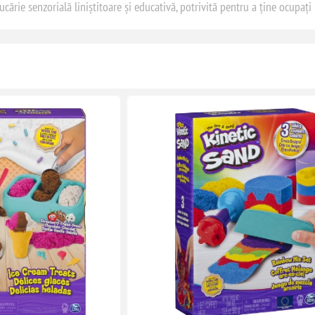
jucărie senzorială liniștitoare și educativă, potrivită pentru a ține ocupați