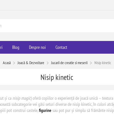
ri
Blog
Despre noi
Contact
Acasă
Joacă & Dezvoltare
Jucarii de creatie si meserii
Nisip kinetic
Nisip kinetic
ut și ca
nisip magic
) oferă copiilor o experiență de joacă unică – textura 
 această subcategorie vei găsi seturi diverse de nisip kinetic, în culori atr
opiii pot construi castele,
figurine
sau pot pur și simplu să frământe nisipul