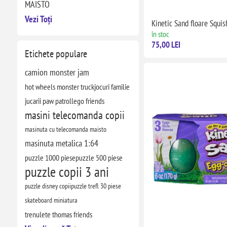
MAISTO
Vezi Toți
Kinetic Sand floare Squi
în stoc
75,00 LEI
Etichete populare
camion monster jam
hot wheels monster truck
jocuri familie
jucarii paw patrol
lego friends
masini telecomanda copii
masinuta cu telecomanda maisto
masinuta metalica 1:64
puzzle 1000 piese
puzzle 500 piese
puzzle copii 3 ani
puzzle disney copii
puzzle trefl 30 piese
skateboard miniatura
trenulete thomas friends