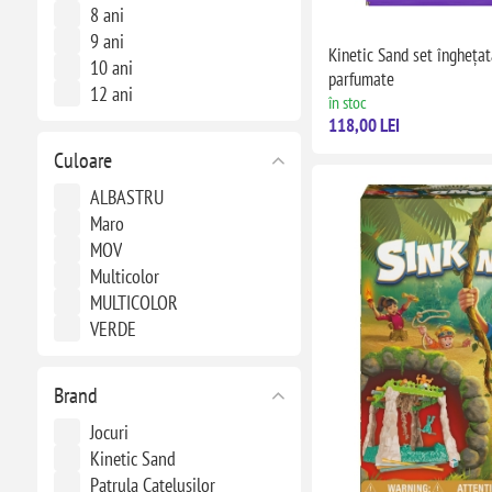
8 ani
9 ani
Kinetic Sand set înghețată
10 ani
parfumate
12 ani
în stoc
118,00 LEI
Culoare
ALBASTRU
Maro
MOV
Multicolor
MULTICOLOR
VERDE
Brand
Jocuri
Kinetic Sand
Patrula Catelusilor