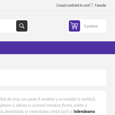
Crează cont
Intră în cont
Favorite
0 produse
fină de nisip care poate fi modelat și re-modelat la nesfârșit,
ăgătoare și adesea cu accesorii tematice (forme, unelte și
, dezvoltându-și creativitatea, simțul tactil și
îndemânarea
.