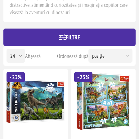
distractive, alimentând curiozitatea și imaginația copiilor care
visează la aventuri cu dinozauri.
FILTRE
Afișează
Ordonează după
- 23%
- 23%