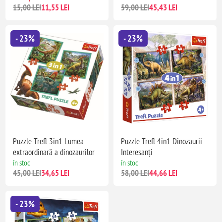
15,00 LEI
11,55 LEI
59,00 LEI
45,43 LEI
- 23%
- 23%
Puzzle Trefl 3in1 Lumea
Puzzle Trefl 4in1 Dinozaurii
extraordinară a dinozaurilor
Interesanți
în stoc
în stoc
45,00 LEI
34,65 LEI
58,00 LEI
44,66 LEI
- 23%