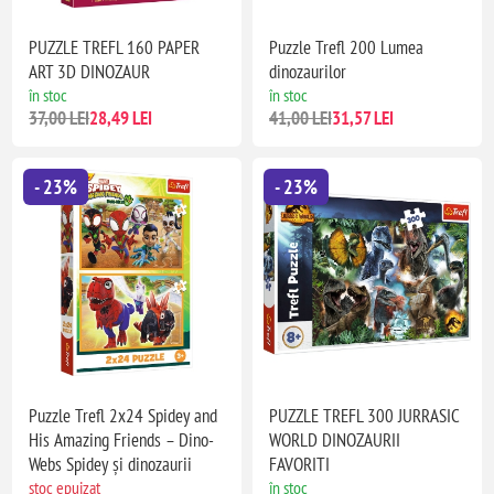
PUZZLE TREFL 160 PAPER
Puzzle Trefl 200 Lumea
ART 3D DINOZAUR
dinozaurilor
în stoc
în stoc
37,00 LEI
28,49 LEI
41,00 LEI
31,57 LEI
- 23%
- 23%
Puzzle Trefl 2x24 Spidey and
PUZZLE TREFL 300 JURRASIC
His Amazing Friends – Dino-
WORLD DINOZAURII
Webs Spidey și dinozaurii
FAVORITI
stoc epuizat
în stoc