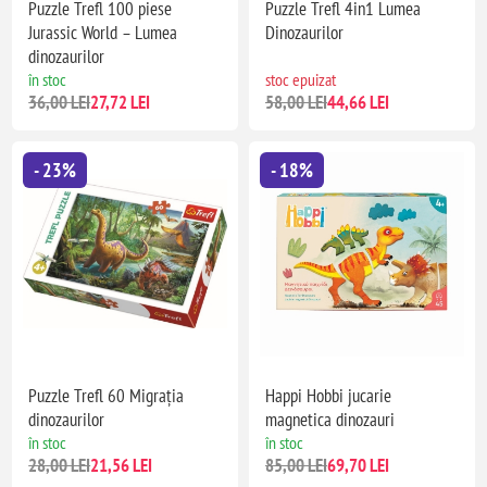
Puzzle Trefl 100 piese
Puzzle Trefl 4in1 Lumea
Jurassic World – Lumea
Dinozaurilor
dinozaurilor
în stoc
stoc epuizat
36,00 LEI
27,72 LEI
58,00 LEI
44,66 LEI
- 23%
- 18%
Puzzle Trefl 60 Migrația
Happi Hobbi jucarie
dinozaurilor
magnetica dinozauri
în stoc
în stoc
28,00 LEI
21,56 LEI
85,00 LEI
69,70 LEI