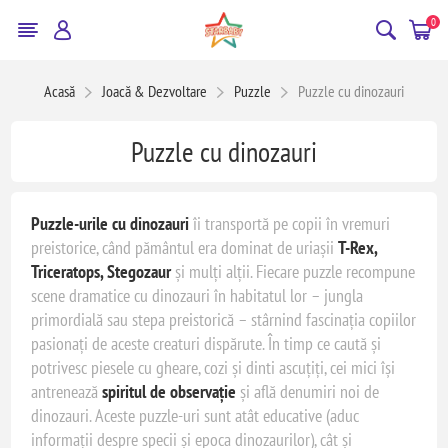
0
Acasă
Joacă & Dezvoltare
Puzzle
Puzzle cu dinozauri
Puzzle cu dinozauri
Puzzle-urile cu dinozauri
îi transportă pe copii în vremuri
preistorice, când pământul era dominat de uriașii
T-Rex,
Triceratops, Stegozaur
și mulți alții. Fiecare puzzle recompune
scene dramatice cu dinozauri în habitatul lor – jungla
primordială sau stepa preistorică – stârnind fascinația copiilor
pasionați de aceste creaturi dispărute. În timp ce caută și
potrivesc piesele cu gheare, cozi și dinti ascuțiți, cei mici își
antrenează
spiritul de observație
și află denumiri noi de
dinozauri. Aceste puzzle-uri sunt atât educative (aduc
informații despre specii și epoca dinozaurilor), cât și