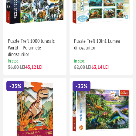
Puzzle Trefl 1000 Jurassic
Puzzle Trefl 10in1 Lumea
World – Pe urmele
dinozaurilor
dinozaurilor
în stoc
în stoc
56,00 LEI
43,12 LEI
82,00 LEI
63,14 LEI
- 23%
- 23%