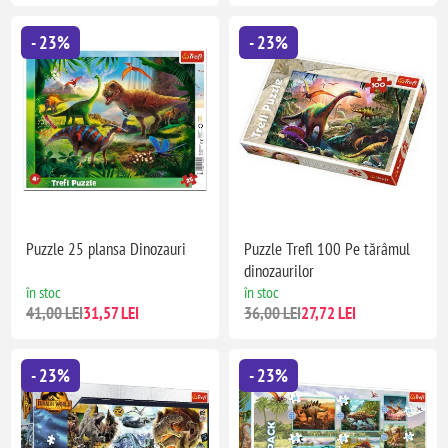
- 23%
- 23%
Puzzle 25 plansa Dinozauri
Puzzle Trefl 100 Pe tărâmul
dinozaurilor
în stoc
în stoc
41,00 LEI
31,57 LEI
36,00 LEI
27,72 LEI
- 23%
- 23%