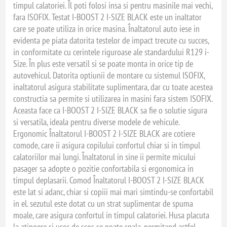
timpul calatoriei. Îl poti folosi insa si pentru masinile mai vechi,
fara ISOFIX. Testat I-BOOST 2 I-SIZE BLACK este un inaltator
care se poate utiliza in orice masina. Înaltatorul auto iese in
evidenta pe piata datorita testelor de impact trecute cu succes,
in conformitate cu cerintele riguroase ale standardului R129 i-
Size. În plus este versatil si se poate monta in orice tip de
autovehicul. Datorita optiunii de montare cu sistemul ISOFIX,
inaltatorul asigura stabilitate suplimentara, dar cu toate acestea
constructia sa permite si utilizarea in masini fara sistem ISOFIX.
Aceasta face ca I-BOOST 2 I-SIZE BLACK sa fie o solutie sigura
si versatila, ideala pentru diverse modele de vehicule.
Ergonomic Înaltatorul I-BOOST 2 I-SIZE BLACK are cotiere
comode, care ii asigura copilului confortul chiar si in timpul
calatoriilor mai lungi. Înaltatorul in sine ii permite micului
pasager sa adopte o pozitie confortabila si ergonomica in
timpul deplasarii. Comod Înaltatorul I-BOOST 2 I-SIZE BLACK
este lat si adanc, chiar si copiii mai mari simtindu-se confortabil
in el. sezutul este dotat cu un strat suplimentar de spuma
moale, care asigura confortul in timpul calatoriei. Husa placuta
la atingere si usor de scos se poate spala, permitand astfel