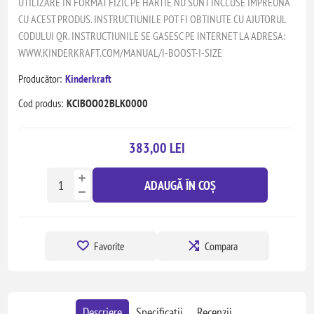
UTILIZARE IN FORMAT FIZIC PE HARTIE NU SUNT INCLUSE IMPREUNA
CU ACEST PRODUS. INSTRUCTIUNILE POT FI OBTINUTE CU AJUTORUL
CODULUI QR. INSTRUCTIUNILE SE GASESC PE INTERNET LA ADRESA:
WWW.KINDERKRAFT.COM/MANUAL/I-BOOST-I-SIZE
Producător:
Kinderkraft
Cod produs:
KCIBOO02BLK0000
383,00 LEI
ADAUGĂ ÎN COȘ
Favorite
Compara
Descriere
Specificatii
Recenzii