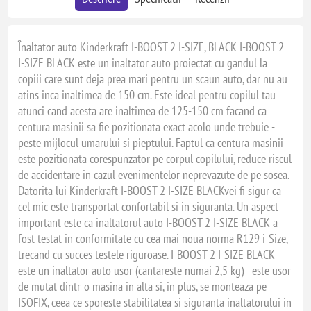
Înaltator auto Kinderkraft I-BOOST 2 I-SIZE, BLACK I-BOOST 2
I-SIZE BLACK este un inaltator auto proiectat cu gandul la
copiii care sunt deja prea mari pentru un scaun auto, dar nu au
atins inca inaltimea de 150 cm. Este ideal pentru copilul tau
atunci cand acesta are inaltimea de 125-150 cm facand ca
centura masinii sa fie pozitionata exact acolo unde trebuie -
peste mijlocul umarului si pieptului. Faptul ca centura masinii
este pozitionata corespunzator pe corpul copilului, reduce riscul
de accidentare in cazul evenimentelor neprevazute de pe sosea.
Datorita lui Kinderkraft I-BOOST 2 I-SIZE BLACKvei fi sigur ca
cel mic este transportat confortabil si in siguranta. Un aspect
important este ca inaltatorul auto I-BOOST 2 I-SIZE BLACK a
fost testat in conformitate cu cea mai noua norma R129 i-Size,
trecand cu succes testele riguroase. I-BOOST 2 I-SIZE BLACK
este un inaltator auto usor (cantareste numai 2,5 kg) - este usor
de mutat dintr-o masina in alta si, in plus, se monteaza pe
ISOFIX, ceea ce sporeste stabilitatea si siguranta inaltatorului in