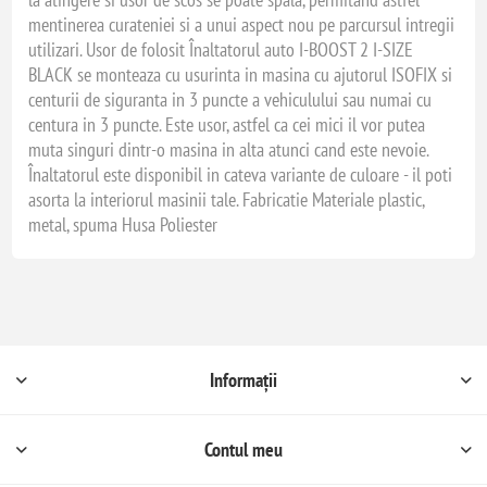
mentinerea curateniei si a unui aspect nou pe parcursul intregii
utilizari. Usor de folosit Înaltatorul auto I-BOOST 2 I-SIZE
BLACK se monteaza cu usurinta in masina cu ajutorul ISOFIX si
centurii de siguranta in 3 puncte a vehiculului sau numai cu
centura in 3 puncte. Este usor, astfel ca cei mici il vor putea
muta singuri dintr-o masina in alta atunci cand este nevoie.
Înaltatorul este disponibil in cateva variante de culoare - il poti
asorta la interiorul masinii tale. Fabricatie Materiale plastic,
metal, spuma Husa Poliester
Informații
Contul meu