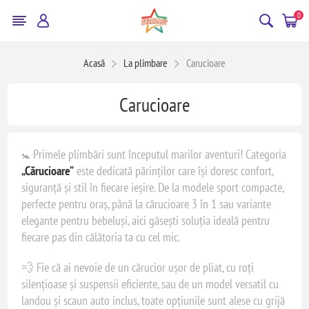
0
Acasă
La plimbare
Carucioare
Carucioare
🚼 Primele plimbări sunt începutul marilor aventuri! Categoria
„Cărucioare”
este dedicată părinților care își doresc confort,
siguranță și stil în fiecare ieșire. De la modele sport compacte,
perfecte pentru oraș, până la cărucioare 3 în 1 sau variante
elegante pentru bebeluși, aici găsești soluția ideală pentru
fiecare pas din călătoria ta cu cel mic.
💨 Fie că ai nevoie de un cărucior ușor de pliat, cu roți
silențioase și suspensii eficiente, sau de un model versatil cu
landou și scaun auto inclus, toate opțiunile sunt alese cu grijă