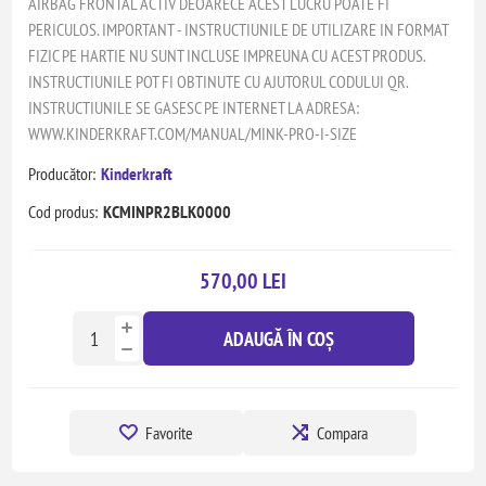
AIRBAG FRONTAL ACTIV DEOARECE ACEST LUCRU POATE FI
PERICULOS. IMPORTANT - INSTRUCTIUNILE DE UTILIZARE IN FORMAT
FIZIC PE HARTIE NU SUNT INCLUSE IMPREUNA CU ACEST PRODUS.
INSTRUCTIUNILE POT FI OBTINUTE CU AJUTORUL CODULUI QR.
INSTRUCTIUNILE SE GASESC PE INTERNET LA ADRESA:
WWW.KINDERKRAFT.COM/MANUAL/MINK-PRO-I-SIZE
Producător:
Kinderkraft
Cod produs:
KCMINPR2BLK0000
570,00 LEI
ADAUGĂ ÎN COȘ
Favorite
Compara