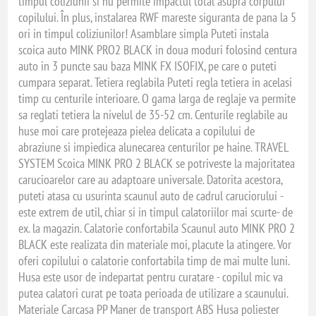
timpul coliziunii si nu permite impactul total asupra corpului
copilului. În plus, instalarea RWF mareste siguranta de pana la 5
ori in timpul coliziunilor! Asamblare simpla Puteti instala
scoica auto MINK PRO2 BLACK in doua moduri folosind centura
auto in 3 puncte sau baza MINK FX ISOFIX, pe care o puteti
cumpara separat. Tetiera reglabila Puteti regla tetiera in acelasi
timp cu centurile interioare. O gama larga de reglaje va permite
sa reglati tetiera la nivelul de 35-52 cm. Centurile reglabile au
huse moi care protejeaza pielea delicata a copilului de
abraziune si impiedica alunecarea centurilor pe haine. TRAVEL
SYSTEM Scoica MINK PRO 2 BLACK se potriveste la majoritatea
carucioarelor care au adaptoare universale. Datorita acestora,
puteti atasa cu usurinta scaunul auto de cadrul caruciorului -
este extrem de util, chiar si in timpul calatoriilor mai scurte- de
ex. la magazin. Calatorie confortabila Scaunul auto MINK PRO 2
BLACK este realizata din materiale moi, placute la atingere. Vor
oferi copilului o calatorie confortabila timp de mai multe luni.
Husa este usor de indepartat pentru curatare - copilul mic va
putea calatori curat pe toata perioada de utilizare a scaunului.
Materiale Carcasa PP Maner de transport ABS Husa poliester