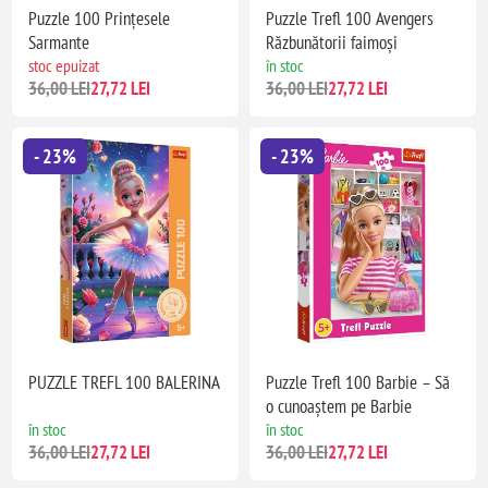
Puzzle 100 Prințesele
Puzzle Trefl 100 Avengers
Sarmante
Răzbunătorii faimoși
stoc epuizat
în stoc
36,00 LEI
27,72 LEI
36,00 LEI
27,72 LEI
- 23%
- 23%
PUZZLE TREFL 100 BALERINA
Puzzle Trefl 100 Barbie – Să
o cunoaștem pe Barbie
în stoc
în stoc
36,00 LEI
27,72 LEI
36,00 LEI
27,72 LEI