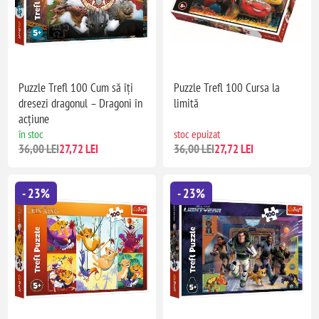
Puzzle Trefl 100 Cum să îți
Puzzle Trefl 100 Cursa la
dresezi dragonul – Dragoni în
limită
acțiune
în stoc
stoc epuizat
36,00 LEI
27,72 LEI
36,00 LEI
27,72 LEI
- 23%
- 23%