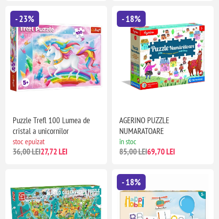
- 23%
- 18%
Puzzle Trefl 100 Lumea de
AGERINO PUZZLE
cristal a unicornilor
NUMARATOARE
stoc epuizat
în stoc
36,00 LEI
27,72 LEI
85,00 LEI
69,70 LEI
- 18%