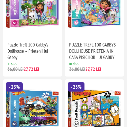
Puzzle Trefl 100 Gabby’s
PUZZLE TREFL 100 GABBYS
Dollhouse – Prietenii lui
DOLLHOUSE PRIETENIA IN
Gabby
CASA PISICILOR LUI GABBY
în stoc
în stoc
36,00 LEI
27,72 LEI
36,00 LEI
27,72 LEI
- 23%
- 23%