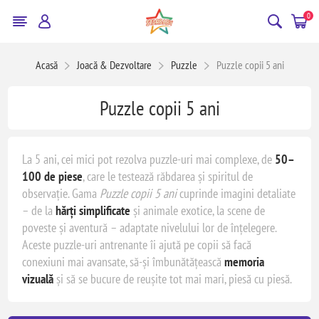
0
Acasă
Joacă & Dezvoltare
Puzzle
Puzzle copii 5 ani
Puzzle copii 5 ani
La 5 ani, cei mici pot rezolva puzzle-uri mai complexe, de
50–
100 de piese
, care le testează răbdarea și spiritul de
observație. Gama
Puzzle copii 5 ani
cuprinde imagini detaliate
– de la
hărți simplificate
și animale exotice, la scene de
poveste și aventură – adaptate nivelului lor de înțelegere.
Aceste puzzle-uri antrenante îi ajută pe copii să facă
conexiuni mai avansate, să-și îmbunătățească
memoria
vizuală
și să se bucure de reușite tot mai mari, piesă cu piesă.