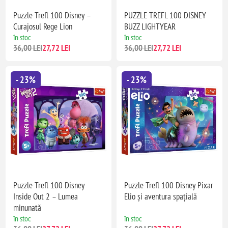
Puzzle Trefl 100 Disney –
PUZZLE TREFL 100 DISNEY
Curajosul Rege Lion
BUZZ LIGHTYEAR
în stoc
în stoc
36,00 LEI
27,72 LEI
36,00 LEI
27,72 LEI
- 23%
- 23%
Puzzle Trefl 100 Disney
Puzzle Trefl 100 Disney Pixar
Inside Out 2 – Lumea
Elio și aventura spațială
minunată
în stoc
în stoc