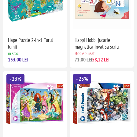
Hape Puzzle 2-în-1 Turul
Happi Hobbi jucarie
lumii
magnetica Invat sa scriu
în stoc
stoc epuizat
153,00 LEI
71,00 LEI
58,22 LEI
- 23%
- 23%