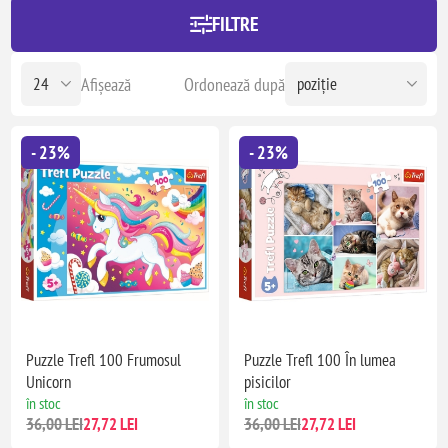
FILTRE
Afișează
Ordonează după
- 23%
- 23%
Puzzle Trefl 100 Frumosul
Puzzle Trefl 100 În lumea
Unicorn
pisicilor
în stoc
în stoc
36,00 LEI
27,72 LEI
36,00 LEI
27,72 LEI