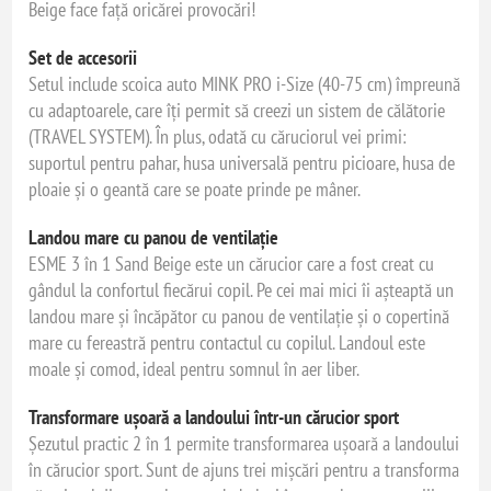
Beige face față oricărei provocări!
Set de accesorii
Setul include scoica auto MINK PRO i-Size (40-75 cm) împreună
cu adaptoarele, care îți permit să creezi un sistem de călătorie
(TRAVEL SYSTEM). În plus, odată cu căruciorul vei primi:
suportul pentru pahar, husa universală pentru picioare, husa de
ploaie și o geantă care se poate prinde pe mâner.
Landou mare cu panou de ventilație
ESME 3 în 1 Sand Beige este un cărucior care a fost creat cu
gândul la confortul fiecărui copil. Pe cei mai mici îi așteaptă un
landou mare și încăpător cu panou de ventilație și o copertină
mare cu fereastră pentru contactul cu copilul. Landoul este
moale și comod, ideal pentru somnul în aer liber.
Transformare ușoară a landoului într-un cărucior sport
Șezutul practic 2 în 1 permite transformarea ușoară a landoului
în cărucior sport. Sunt de ajuns trei mișcări pentru a transforma