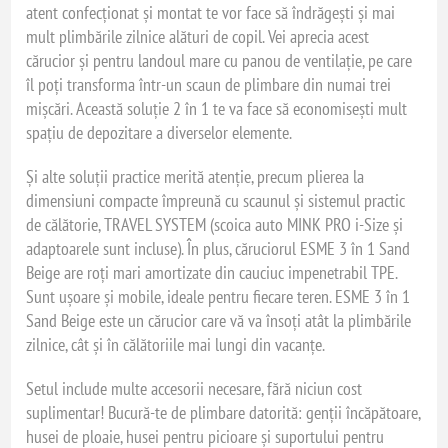
atent confecționat și montat te vor face să îndrăgești și mai
mult plimbările zilnice alături de copil. Vei aprecia acest
cărucior și pentru landoul mare cu panou de ventilație, pe care
îl poți transforma într-un scaun de plimbare din numai trei
mișcări. Această soluție 2 în 1 te va face să economisești mult
spațiu de depozitare a diverselor elemente.
Și alte soluții practice merită atenție, precum plierea la
dimensiuni compacte împreună cu scaunul și sistemul practic
de călătorie, TRAVEL SYSTEM (scoica auto MINK PRO i-Size și
adaptoarele sunt incluse). În plus, căruciorul ESME 3 în 1 Sand
Beige are roți mari amortizate din cauciuc impenetrabil TPE.
Sunt ușoare și mobile, ideale pentru fiecare teren. ESME 3 în 1
Sand Beige este un cărucior care vă va însoți atât la plimbările
zilnice, cât și în călătoriile mai lungi din vacanțe.
Setul include multe accesorii necesare, fără niciun cost
suplimentar! Bucură-te de plimbare datorită: genții încăpătoare,
husei de ploaie, husei pentru picioare și suportului pentru