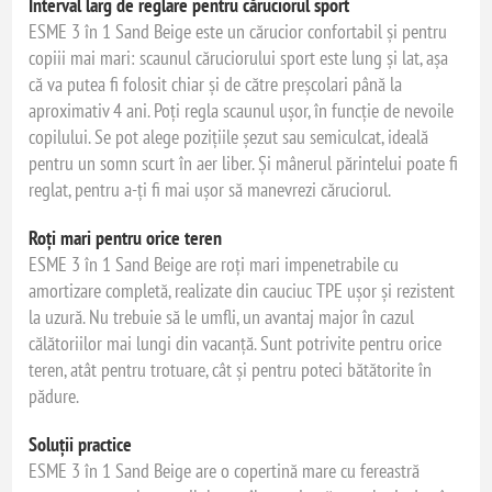
Interval larg de reglare pentru căruciorul sport
ESME 3 în 1 Sand Beige este un cărucior confortabil și pentru
copiii mai mari: scaunul căruciorului sport este lung și lat, așa
că va putea fi folosit chiar și de către preșcolari până la
aproximativ 4 ani. Poți regla scaunul ușor, în funcție de nevoile
copilului. Se pot alege pozițiile șezut sau semiculcat, ideală
pentru un somn scurt în aer liber. Și mânerul părintelui poate fi
reglat, pentru a-ți fi mai ușor să manevrezi căruciorul.
Roți mari pentru orice teren
ESME 3 în 1 Sand Beige are roți mari impenetrabile cu
amortizare completă, realizate din cauciuc TPE ușor și rezistent
la uzură. Nu trebuie să le umfli, un avantaj major în cazul
călătoriilor mai lungi din vacanță. Sunt potrivite pentru orice
teren, atât pentru trotuare, cât și pentru poteci bătătorite în
pădure.
Soluții practice
ESME 3 în 1 Sand Beige are o copertină mare cu fereastră