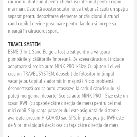
căruciorul dintr-unul pentru bebeluși într-unul pentru copiii
mai mari. Datorită acestei soluții nu va trebui să cauți un spațiu
separat pentru depozitarea elementelor căruciorului atunci
când copilul devine prea mare pentru landou și începe să
meargă în căruciorul sport.
TRAVEL SYSTEM
ESME 3 în 1 Sand Beige a fost creat pentru a vă ușura
plimbările și călătoriile împreună. De aceea căruciorul include
adaptoare și scoica auto MINK PRO i-Size. Cu ajutorul ei vei
crea un TRAVEL SYSTEM, deosebit de folositor în timpul
vacanțelor. Copilul a adormit în mașină? Nicio problemă,
deconectează scoica auto, atașeaz-o la cadrul căruciorului și
puteți merge mai departe! Scoica auto MINK PRO i-Size este un
scaun RWF (cu spatele către direcția de mers) pentru cei mai
mici copii. Siguranța pasagerului este asigurată de sisteme
avansate, precum H-GUARD sau SPS. În plus, poziția RWF este
de 5 ori mai sigură decât cea cu fața către direcția de mers.