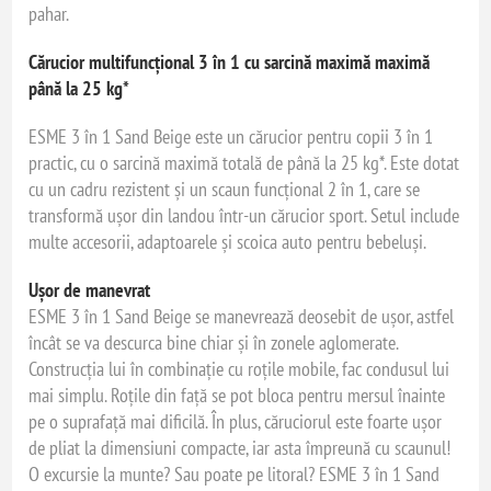
pahar.
Cărucior multifuncțional 3 în 1 cu sarcină maximă maximă
până la 25 kg*
ESME 3 în 1 Sand Beige este un cărucior pentru copii 3 în 1
practic, cu o sarcină maximă totală de până la 25 kg*. Este dotat
cu un cadru rezistent și un scaun funcțional 2 în 1, care se
transformă ușor din landou într-un cărucior sport. Setul include
multe accesorii, adaptoarele și scoica auto pentru bebeluși.
Ușor de manevrat
ESME 3 în 1 Sand Beige se manevrează deosebit de ușor, astfel
încât se va descurca bine chiar și în zonele aglomerate.
Construcția lui în combinație cu roțile mobile, fac condusul lui
mai simplu. Roțile din față se pot bloca pentru mersul înainte
pe o suprafață mai dificilă. În plus, căruciorul este foarte ușor
de pliat la dimensiuni compacte, iar asta împreună cu scaunul!
O excursie la munte? Sau poate pe litoral? ESME 3 în 1 Sand