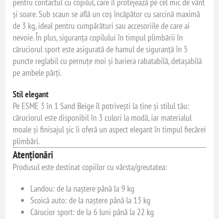
pentru contactul cu copilul, care îl protejează pe cel mic de vânt
și soare. Sub scaun se află un coș încăpător cu sarcină maximă
de 3 kg, ideal pentru cumpărături sau accesoriile de care ai
nevoie. În plus, siguranța copilului în timpul plimbării în
căruciorul sport este asigurată de hamul de siguranță în 5
puncte reglabil cu pernuțe moi și bariera rabatabilă, detașabilă
pe ambele părți.
Stil elegant
Pe ESME 3 în 1 Sand Beige îl potrivești la tine și stilul tău:
căruciorul este disponibil în 3 culori la modă, iar materialul
moale și finisajul șic îi oferă un aspect elegant în timpul fiecărei
plimbări.
Atenționări
Produsul este destinat copiilor cu vârsta/greutatea:
Landou: de la naștere până la 9 kg
Scoică auto: de la naștere până la 13 kg
Cărucior sport: de la 6 luni până la 22 kg