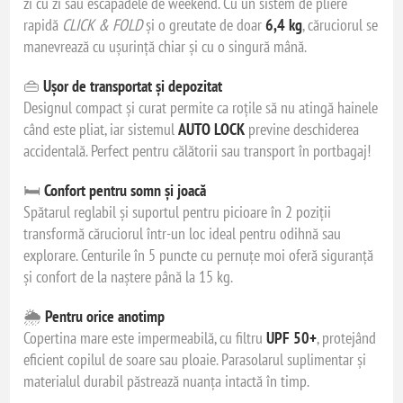
zi cu zi sau escapadele de weekend. Cu un sistem de pliere
rapidă
CLICK & FOLD
și o greutate de doar
6,4 kg
, căruciorul se
manevrează cu ușurință chiar și cu o singură mână.
👜
Ușor de transportat și depozitat
Designul compact și curat permite ca roțile să nu atingă hainele
când este pliat, iar sistemul
AUTO LOCK
previne deschiderea
accidentală. Perfect pentru călătorii sau transport în portbagaj!
🛏️
Confort pentru somn și joacă
Spătarul reglabil și suportul pentru picioare în 2 poziții
transformă căruciorul într-un loc ideal pentru odihnă sau
explorare. Centurile în 5 puncte cu pernuțe moi oferă siguranță
și confort de la naștere până la 15 kg.
🌦️
Pentru orice anotimp
Copertina mare este impermeabilă, cu filtru
UPF 50+
, protejând
eficient copilul de soare sau ploaie. Parasolarul suplimentar și
materialul durabil păstrează nuanța intactă în timp.