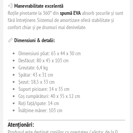
💨
Manevrabilitate excelentă
Roțile pivotante la 360° din
spumă EVA
absorb șocurile și sunt
fără întreținere. Sistemul de amortizare oferă stabilitate și
confort chiar și pe drumuri mai denivelate.
📏
Dimensiuni & detalii:
Dimensiuni pliat: 65 x 44 x 30 cm
Desfăcut: 80 x 45 x 103 cm
Greutate: 6,4 kg
Spătar: 43 x 31 cm
Șezut: 18,5 x 33 cm
Suport picioare: 14 x 35 cm
Coș cumpărături: 40 x 35 x 12 cm
Roți față/spate: 14 cm
Înălțime mâner: 103 cm
Atenționări:
Produsul este destinat copiilor cu greutatea / vârsta: de la 0