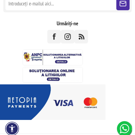
Urmăriți-ne