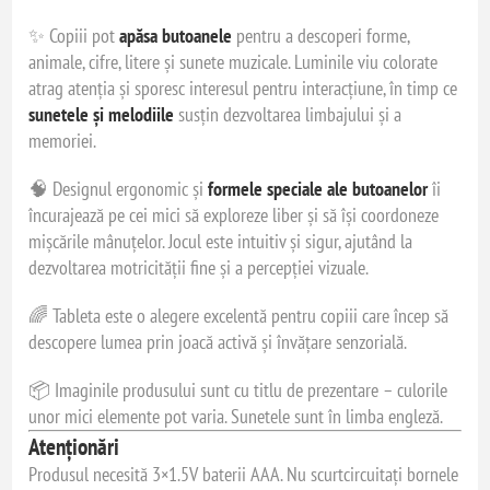
✨ Copiii pot
apăsa butoanele
pentru a descoperi forme,
animale, cifre, litere și sunete muzicale. Luminile viu colorate
atrag atenția și sporesc interesul pentru interacțiune, în timp ce
sunetele și melodiile
susțin dezvoltarea limbajului și a
memoriei.
🧠 Designul ergonomic și
formele speciale ale butoanelor
îi
încurajează pe cei mici să exploreze liber și să își coordoneze
mișcările mânuțelor. Jocul este intuitiv și sigur, ajutând la
dezvoltarea motricității fine și a percepției vizuale.
🌈 Tableta este o alegere excelentă pentru copiii care încep să
descopere lumea prin joacă activă și învățare senzorială.
📦 Imaginile produsului sunt cu titlu de prezentare – culorile
unor mici elemente pot varia. Sunetele sunt în limba engleză.
Atenționări
Produsul necesită 3×1.5V baterii AAA. Nu scurtcircuitați bornele