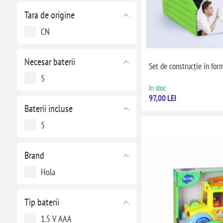
Tara de origine
CN
Necesar baterii
Set de construcție în for
5
în stoc
97,00 LEI
Baterii incluse
5
Brand
Hola
Tip baterii
1.5 V AAA