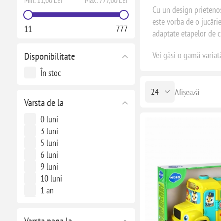
Min:
11,00 LEI
Max:
777,00 LEI
Cu un design prietenos
este vorba de o jucărie
11
777
adaptate etapelor de cr
Vei găsi o gamă variată
Disponibilitate
În stoc
Afișează
Varsta de la
0 luni
3 luni
5 luni
6 luni
9 luni
10 luni
1 an
2 ani
3 ani