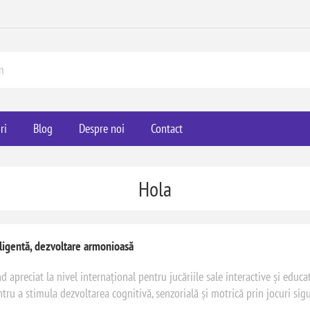
ri
Blog
Despre noi
Contact
Hola
eligentă, dezvoltare armonioasă
 apreciat la nivel internațional pentru jucăriile sale interactive și educa
ru a stimula dezvoltarea cognitivă, senzorială și motrică prin jocuri sigur