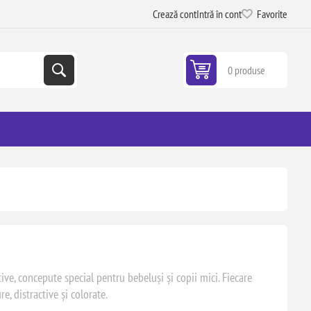
Crează cont
Intră în cont
Favorite
0 produse
tive, concepute special pentru bebeluși și copii mici. Fiecare
e, distractive și colorate.