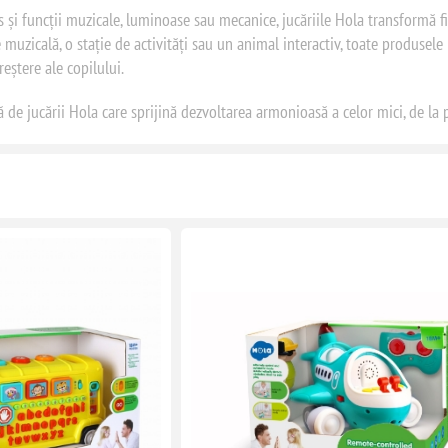
 și funcții muzicale, luminoase sau mecanice, jucăriile Hola transformă f
 muzicală, o stație de activități sau un animal interactiv, toate produsele
eștere ale copilului.
 de jucării Hola care sprijină dezvoltarea armonioasă a celor mici, de la p