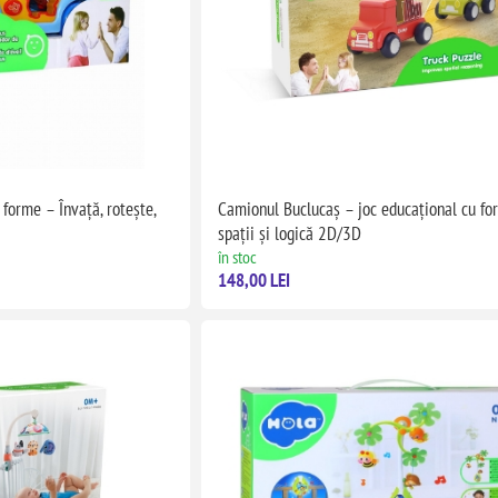
forme – Învață, rotește,
Camionul Buclucaș – joc educațional cu fo
spații și logică 2D/3D
în stoc
148,00 LEI