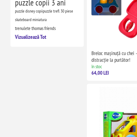
puzzle copii 3 ani
puzzle disney copii
puzzle trefl 30 piese
skateboard miniatura
trenulete thomas friends
Vizualizează Tot
Breloc mașinuță cu chei –
distracție la purtător!
în stoc
64,00 LEI