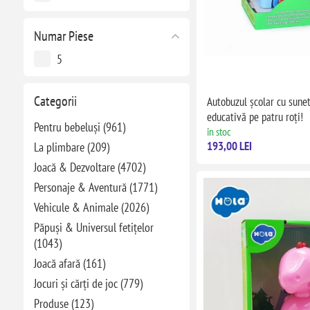
Numar Piese
5
Categorii
Autobuzul școlar cu sunet
educativă pe patru roți!
Pentru bebeluși (961)
în stoc
193,00 LEI
La plimbare (209)
Joacă & Dezvoltare (4702)
Personaje & Aventură (1771)
Vehicule & Animale (2026)
Păpuși & Universul fetițelor
(1043)
Joacă afară (161)
Jocuri și cărți de joc (779)
Produse (123)