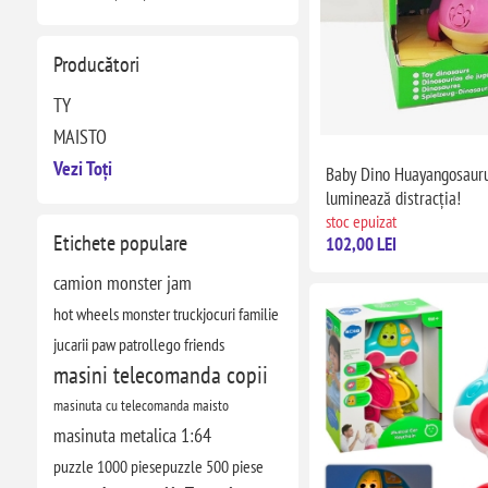
Producători
TY
MAISTO
Vezi Toți
Baby Dino Huayangosauru
luminează distracția!
stoc epuizat
Etichete populare
102,00 LEI
camion monster jam
hot wheels monster truck
jocuri familie
jucarii paw patrol
lego friends
masini telecomanda copii
masinuta cu telecomanda maisto
masinuta metalica 1:64
puzzle 1000 piese
puzzle 500 piese