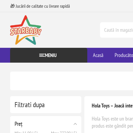
🎁 Jucării de calitate cu livrare rapidă
Acasă
Producăto
MENIU
Filtrati dupa
Hola Toys – Joacă int
Hola Toys este un brand
Preț
produs este gândit pent