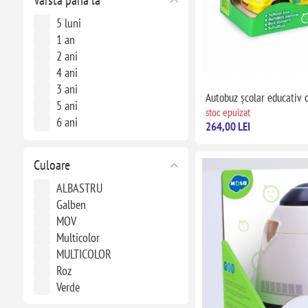
Varsta pana la
4 ani
5 ani
5 luni
6 ani
1 an
7 ani
2 ani
9 ani
4 ani
3 ani
Autobuz școlar educativ c
5 ani
stoc epuizat
6 ani
264,00 LEI
7 ani
8 ani
Culoare
9 ani
12 ani
ALBASTRU
+15 ani
Galben
MOV
Multicolor
MULTICOLOR
Roz
Verde