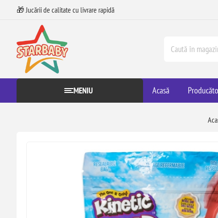
🎁 Jucării de calitate cu livrare rapidă
Acasă
Producăto
MENIU
Aca