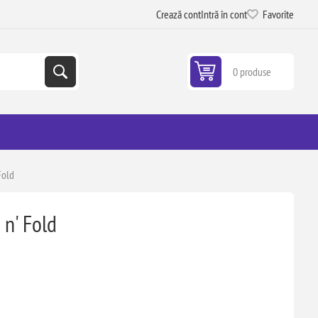
Crează cont
Intră în cont
Favorite
0 produse
Fold
 n' Fold