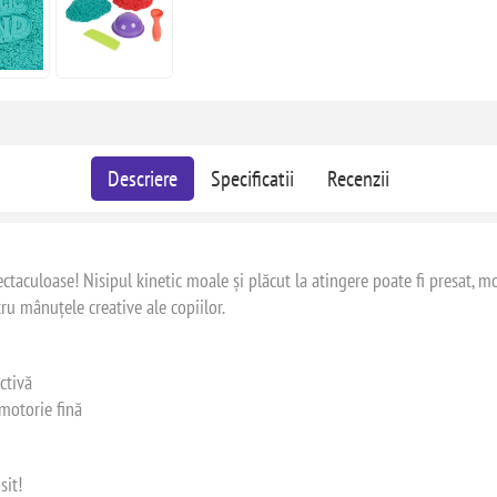
Descriere
Specificatii
Recenzii
ctaculoase! Nisipul kinetic moale și plăcut la atingere poate fi presat, mod
tru mânuțele creative ale copiilor.
ctivă
 motorie fină
sit!