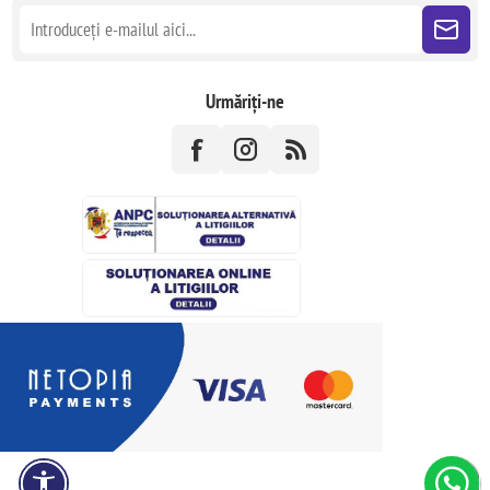
Urmăriți-ne