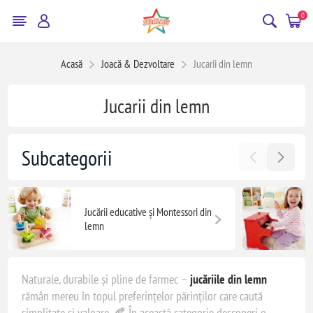
0
Acasă
Joacă & Dezvoltare
Jucarii din lemn
Jucarii din lemn
Subcategorii
Jucării educative și Montessori din
lemn
Naturale, durabile și pline de farmec –
jucăriile din lemn
rămân mereu în topul preferințelor părinților care caută
simplitate și valoare. 🍂 În această categorie descoperi o