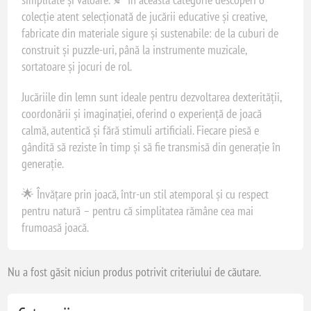
colecție atent selecționată de jucării educative și creative,
fabricate din materiale sigure și sustenabile: de la cuburi de
construit și puzzle-uri, până la instrumente muzicale,
sortatoare și jocuri de rol.
Jucăriile din lemn sunt ideale pentru dezvoltarea dexterității,
coordonării și imaginației, oferind o experiență de joacă
calmă, autentică și fără stimuli artificiali. Fiecare piesă e
gândită să reziste în timp și să fie transmisă din generație în
generație.
🌟 Învățare prin joacă, într-un stil atemporal și cu respect
pentru natură – pentru că simplitatea rămâne cea mai
frumoasă joacă.
Nu a fost găsit niciun produs potrivit criteriului de căutare.