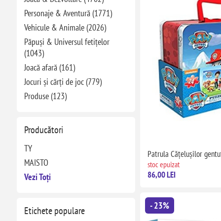
Personaje & Aventură (1771)
Vehicule & Animale (2026)
Păpuși & Universul fetițelor
(1043)
Joacă afară (161)
Jocuri și cărți de joc (779)
Produse (123)
Producători
TY
Patrula Căţeluşilor gentu
MAISTO
stoc epuizat
86,00 LEI
Vezi Toți
- 23%
Etichete populare