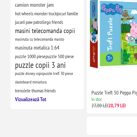
camion monster jam
hot wheels monster truck
jocuri familie
jucarii paw patrol
lego friends
masini telecomanda copii
masinuta cu telecomanda maisto
masinuta metalica 1:64
puzzle 1000 piese
puzzle 500 piese
puzzle copii 3 ani
puzzle disney copii
puzzle trefl 30 piese
skateboard miniatura
trenulete thomas friends
Puzzle Trefl 30 Peppa Pi
Vizualizează Tot
în stoc
27,00 LEI
20,79 LEI