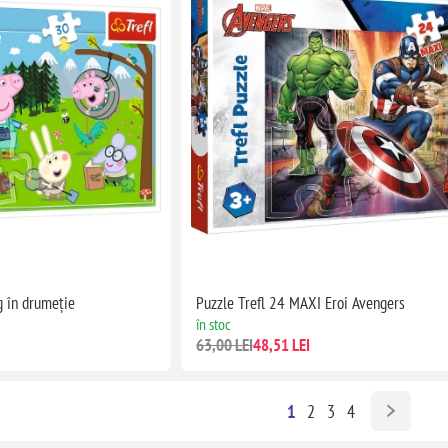
g în drumeție
Puzzle Trefl 24 MAXI Eroi Avengers
în stoc
63,00 LEI
48,51 LEI
1
2
3
4