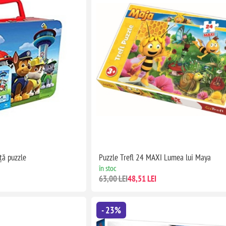
ţă puzzle
Puzzle Trefl 24 MAXI Lumea lui Maya
în stoc
63,00 LEI
48,51 LEI
- 23%