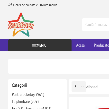
🎁 Jucării de calitate cu livrare rapidă
Acasă
Producăto
MENIU
Categorii
Afișează
Pentru bebeluși (961)
La plimbare (209)
Joacă & Dezvoltare (4702)