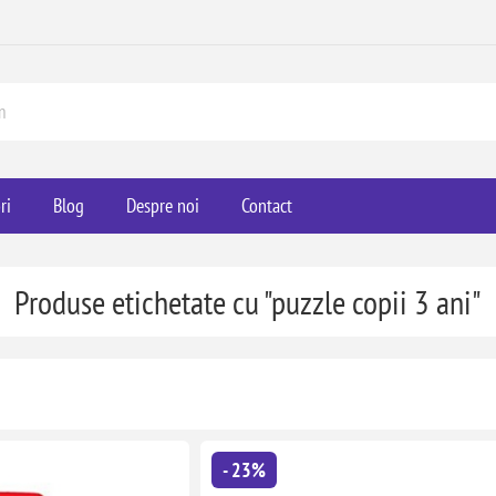
ri
Blog
Despre noi
Contact
Produse etichetate cu "puzzle copii 3 ani"
- 23%