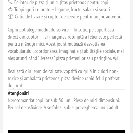
🔪 Feliator de pizza și un cuțitaș prietenos pentru copii
🍅 Toppinguri colorate – legume, fructe, salam și sosuri
📦 Cutie de livrare și cuptor de servire pentru un joc autentic
Copiii pot alege modul de servire – în cutie, pe suport sau
direct din cuptor – iar marginea rotunjită a feliei este perfectă
pentru mânuțe mici. Acest joc stimulează dezvoltarea
vocabularului, coordonarea, imaginația și abilitățile sociale, mai
ales atunci când "livrează" pizza prietenilor sau părinților. 😄
Realizată din lemn de calitate, vopsită cu grijă în culori non-
toxice și ambalată prietenos, pizza devine rapid felul preferat...
de jucat!
Atenționări
Nerecomandat copiilor sub 36 luni. Piese de mici dimensiuni.
Pericol de asfixiere. A se folosi sub supravegherea unui adult.