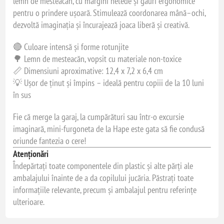
lemn de mesteacăn, cu margini netede și găuri ergonomice
pentru o prindere ușoară. Stimulează coordonarea mână–ochi,
dezvoltă imaginația și încurajează joaca liberă și creativă.
🔴 Culoare intensă și forme rotunjite
🌳 Lemn de mesteacăn, vopsit cu materiale non-toxice
📏 Dimensiuni aproximative: 12,4 x 7,2 x 6,4 cm
💡 Ușor de ținut și împins – ideală pentru copiii de la 10 luni
în sus
Fie că merge la garaj, la cumpărături sau într-o excursie
imaginară, mini-furgoneta de la Hape este gata să fie condusă
oriunde fantezia o cere!
Atenționări
Îndepărtați toate componentele din plastic și alte părți ale
ambalajului înainte de a da copilului jucăria. Păstrați toate
informațiile relevante, precum și ambalajul pentru referințe
ulterioare.