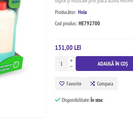
logice și muzicale prin joacă activă. Potrivi
Producător:
Hola
Cod produs:
HE792700
131,00 LEI
ADAUGĂ ÎN COȘ
Favorite
Compara
Disponibilitate:
În stoc