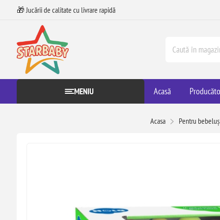
🎁 Jucării de calitate cu livrare rapidă
Acasă
Producăto
MENIU
Acasa
Pentru bebeluș