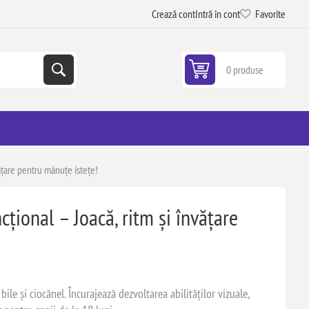
Crează cont
Intră în cont
Favorite
0 produse
ățare pentru mânuțe istețe!
țional – Joacă, ritm și învățare
ile și ciocănel. Încurajează dezvoltarea abilităților vizuale,