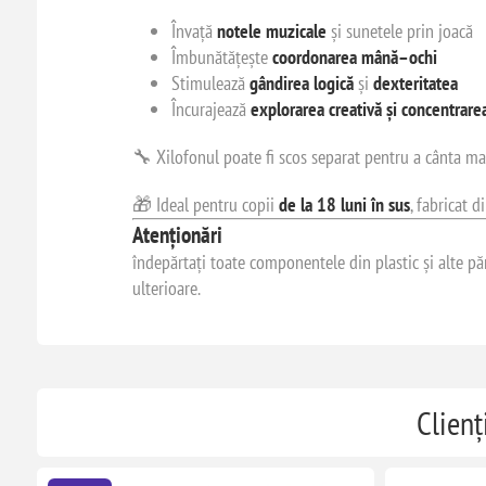
Învață
notele muzicale
și sunetele prin joacă
Îmbunătățește
coordonarea mână–ochi
Stimulează
gândirea logică
și
dexteritatea
Încurajează
explorarea creativă și concentrare
🔧 Xilofonul poate fi scos separat pentru a cânta mai
🎁 Ideal pentru copii
de la 18 luni în sus
, fabricat d
Atenționări
îndepărtați toate componentele din plastic și alte păr
ulterioare.
Clienț