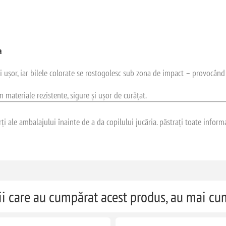
a
 ușor, iar bilele colorate se rostogolesc sub zona de impact – provocând r
in materiale rezistente, sigure și ușor de curățat.
ți ale ambalajului înainte de a da copilului jucăria. păstrați toate inform
ii care au cumpărat acest produs, au mai c