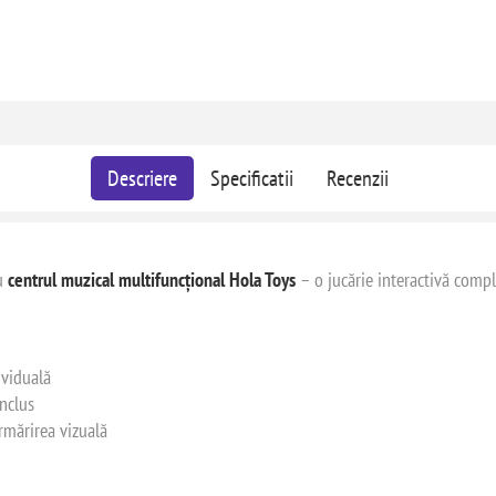
Descriere
Specificatii
Recenzii
cu
centrul muzical multifuncțional Hola Toys
– o jucărie interactivă compl
ividuală
inclus
rmărirea vizuală