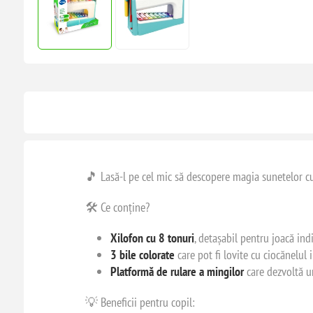
🎵 Lasă-l pe cel mic să descopere magia sunetelor 
🛠️ Ce conține?
Xilofon cu 8 tonuri
, detașabil pentru joacă ind
3 bile colorate
care pot fi lovite cu ciocănelul 
Platformă de rulare a mingilor
care dezvoltă u
💡 Beneficii pentru copil: