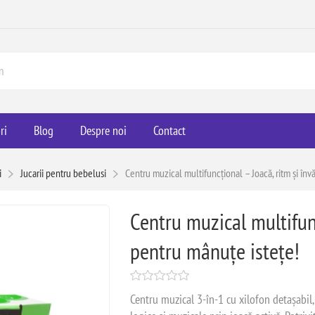
ri
Blog
Despre noi
Contact
i
Jucarii pentru bebelusi
Centru muzical multifuncțional – Joacă, ritm și înv
Centru muzical multifunc
pentru mânuțe istețe!
Centru muzical 3-în-1 cu xilofon detașabil, b