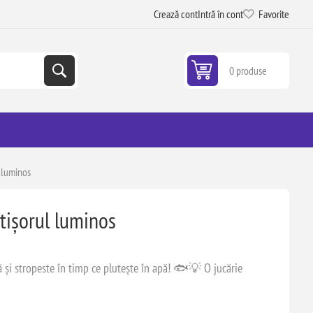
Crează cont
Intră în cont
Favorite
0 produse
l luminos
știșorul luminos
ă și stropeste în timp ce plutește în apă! 🐟💡 O jucărie