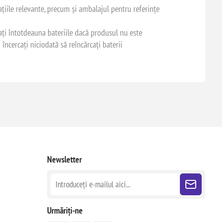
ațiile relevante, precum și ambalajul pentru referințe
tați întotdeauna bateriile dacă produsul nu este
 încercați niciodată să reîncărcați baterii
Newsletter
Urmăriți-ne