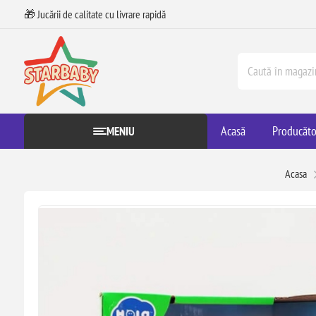
🎁 Jucării de calitate cu livrare rapidă
Acasă
Producăto
MENIU
Acasa