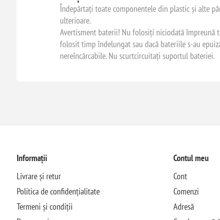
Îndepărtați toate componentele din plastic și alte păr
ulterioare.
Avertisment baterii! Nu folosiți niciodată împreună ti
folosit timp îndelungat sau dacă bateriile s-au epuizat.
nereîncărcabile. Nu scurtcircuitați suportul bateriei.
Informații
Contul meu
Livrare și retur
Cont
Politica de confidențialitate
Comenzi
Termeni și condiții
Adresă