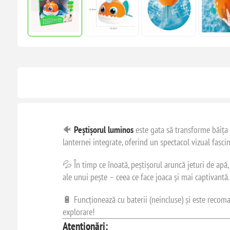
🐠
Peștișorul luminos
este gata să transforme băița 
lanternei integrate, oferind un spectacol vizual fasci
💦 În timp ce înoată, peștișorul aruncă jeturi de apă,
ale unui pește – ceea ce face joaca și mai captivantă.
🔋 Funcționează cu baterii (neincluse) și este recoma
explorare!
Atenționări: