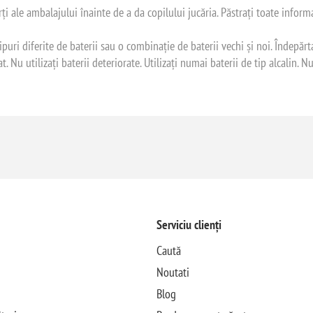
ți ale ambalajului înainte de a da copilului jucăria. Păstrați toate inform
puri diferite de baterii sau o combinație de baterii vechi și noi. Îndepăr
 Nu utilizați baterii deteriorate. Utilizați numai baterii de tip alcalin. Nu
Serviciu clienți
Caută
Noutati
Blog