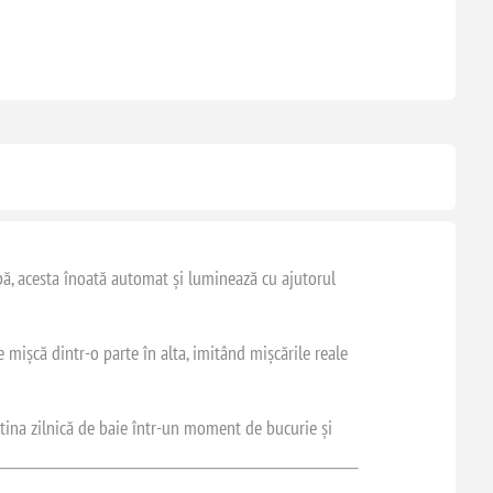
pă, acesta înoată automat și luminează cu ajutorul
 mișcă dintr-o parte în alta, imitând mișcările reale
utina zilnică de baie într-un moment de bucurie și