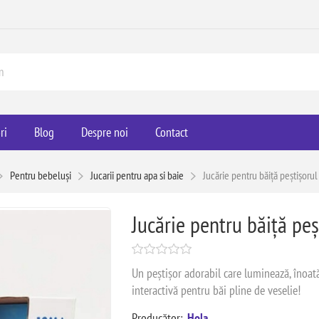
ri
Blog
Despre noi
Contact
Pentru bebeluși
Jucarii pentru apa si baie
Jucărie pentru băiță peștișoru
Jucărie pentru băiță pe
Un peștișor adorabil care luminează, înoat
interactivă pentru băi pline de veselie!
Producător:
Hola