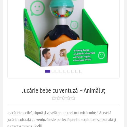
Jucărie bebe cu ventuză – Animăluț
Joacă interactivă, sigură și veselă pentru cei mai mici curioși! Această
jucărie colorată cu ventuză este perfectă pentru explorare senzorială și
distracție zilnică. 🐴🧡