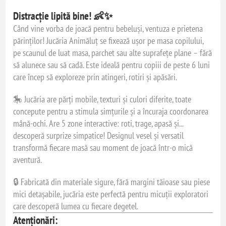
Distracție lipită bine! 👶✨
Când vine vorba de joacă pentru bebeluși, ventuza e prietena
părinților! Jucăria Animăluț se fixează ușor pe masa copilului,
pe scaunul de luat masa, parchet sau alte suprafețe plane – fără
să alunece sau să cadă. Este ideală pentru copiii de peste 6 luni
care încep să exploreze prin atingeri, rotiri și apăsări.
🎠 Jucăria are părți mobile, texturi și culori diferite, toate
concepute pentru a stimula simțurile și a încuraja coordonarea
mână-ochi. Are 5 zone interactive: roti, trage, apasă și...
descoperă surprize simpatice! Designul vesel și versatil
transformă fiecare masă sau moment de joacă într-o mică
aventură.
🔒 Fabricată din materiale sigure, fără margini tăioase sau piese
mici detașabile, jucăria este perfectă pentru micuții exploratori
care descoperă lumea cu fiecare degetel.
Atenționări: