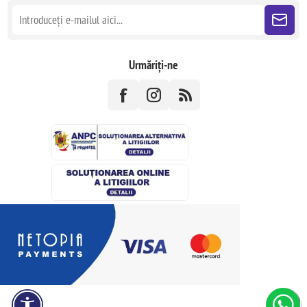
Urmăriți-ne