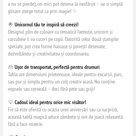
a nu se pierde), cei mici pot desena la nesfârșit – iar o simplă
glisare șterge totul ca prin magie! ✨
🌟
Unicornul tău te inspiră să creezi!
Designul plin de culoare cu tematică fantezie, unicorn și
curcubeie îi va cuceri pe copii. Datorită celor două ștampile
speciale, pot crea forme haioase și povești desenate,
dezvoltându-și creativitatea și coordonarea.
👜
Ușor de transportat, perfectă pentru drumuri
Tabla are dimensiuni prietenoase, ideale pentru excursii, parc,
sau pur și simplu pentru un colț creativ acasă. Nu conține
vopsele sau cerneală – deci fără pete sau griji!
💡
Cadoul ideal pentru orice mic visător!
Fie că este oferită cu ocazia unei aniversări sau ca surpriză,
această tablă magică aduce zâmbete și ore de joacă relaxantă,
fără a face mizerie.