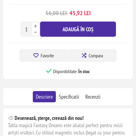
56,00 LEI
45,92 LEI
ADAUGĂ ÎN COȘ
Favorite
Compara
Disponibilitate:
În stoc
Descriere
Specificatii
Recenzii
🎨
Desenează, șterge, creează din nou!
Tabla magică Fantasy Dreams este aliatul perfect pentru micii
artiști visători. Cu stiloul magnetic inclus (legat cu șnur pentru