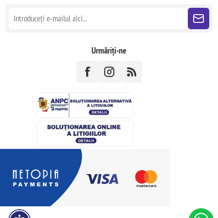
Urmăriți-ne