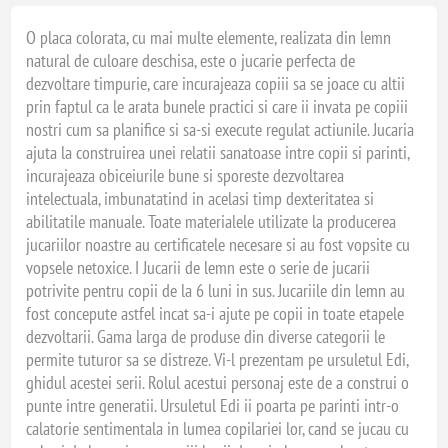
O placa colorata, cu mai multe elemente, realizata din lemn
natural de culoare deschisa, este o jucarie perfecta de
dezvoltare timpurie, care incurajeaza copiii sa se joace cu altii
prin faptul ca le arata bunele practici si care ii invata pe copiii
nostri cum sa planifice si sa-si execute regulat actiunile. Jucaria
ajuta la construirea unei relatii sanatoase intre copii si parinti,
incurajeaza obiceiurile bune si sporeste dezvoltarea
intelectuala, imbunatatind in acelasi timp dexteritatea si
abilitatile manuale. Toate materialele utilizate la producerea
jucariilor noastre au certificatele necesare si au fost vopsite cu
vopsele netoxice. I Jucarii de lemn este o serie de jucarii
potrivite pentru copii de la 6 luni in sus. Jucariile din lemn au
fost concepute astfel incat sa-i ajute pe copii in toate etapele
dezvoltarii. Gama larga de produse din diverse categorii le
permite tuturor sa se distreze. Vi-l prezentam pe ursuletul Edi,
ghidul acestei serii. Rolul acestui personaj este de a construi o
punte intre generatii. Ursuletul Edi ii poarta pe parinti intr-o
calatorie sentimentala in lumea copilariei lor, cand se jucau cu