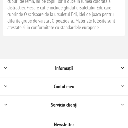
cuburi de lemn, iar pe copiii lor ii duce in lumea colorata a
distractiei. Fiecare cutie include ghidul ursuletului Edi, care
cuprinde O scrisoare de la ursuletul Edi, Idei de joaca pentru
diferite grupe de varsta , O poezioara,. Materiale folosite sunt
atestate si in conformitate cu standardele europene
Informații
Contul meu
Serviciu clienți
Newsletter