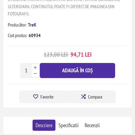
ULTERIOARA. CONTINUTUL POATE FI DIFERIT DE IMAGINEA DIN
FOTOGRAFII.
Producător:
Trefl
Cod produs:
60934
123,00 LEI
94,71 LEI
ADAUGĂ ÎN COȘ
Favorite
Compara
Descriere
Specificatii
Recenzii