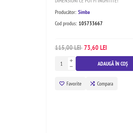
DIMENSIUNI CE POT FI INGHITITE!
Producător:
Simba
Cod produs:
105733667
115,00 LEI
73,60 LEI
ADAUGĂ ÎN COȘ
Favorite
Compara