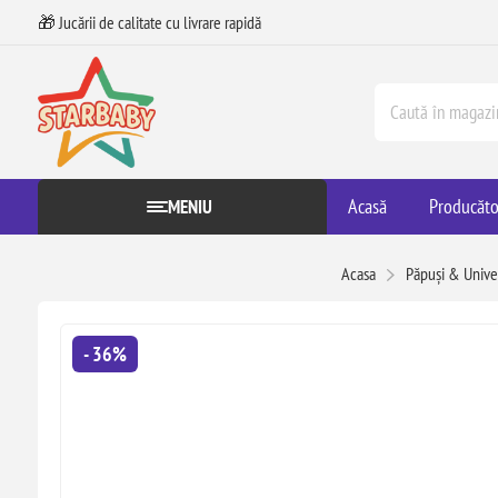
🎁 Jucării de calitate cu livrare rapidă
Acasă
Producăto
MENIU
Acasa
Păpuși & Univer
- 36%