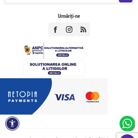
Urmăriți-ne