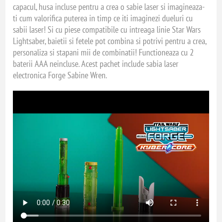
capacul, husa incluse pentru a crea o sabie laser si imagineaza-
ti cum valorifica puterea in timp ce iti imaginezi dueluri cu
sabii laser! Si cu piese compatibile cu intreaga linie Star Wars
Lightsaber, baietii si fetele pot combina si potrivi pentru a crea,
personaliza si stapani mii de combinatii! Functioneaza cu 2
baterii AAA neincluse. Acest pachet include sabia laser
electronica Forge Sabine Wren.