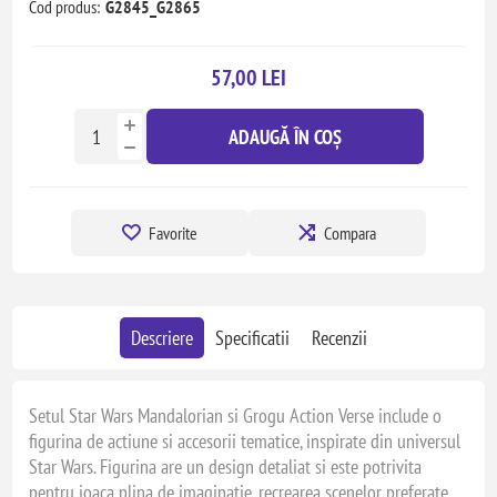
Cod produs:
G2845_G2865
57,00 LEI
ADAUGĂ ÎN COȘ
Favorite
Compara
Descriere
Specificatii
Recenzii
Setul Star Wars Mandalorian si Grogu Action Verse include o
figurina de actiune si accesorii tematice, inspirate din universul
Star Wars. Figurina are un design detaliat si este potrivita
pentru joaca plina de imaginatie, recrearea scenelor preferate