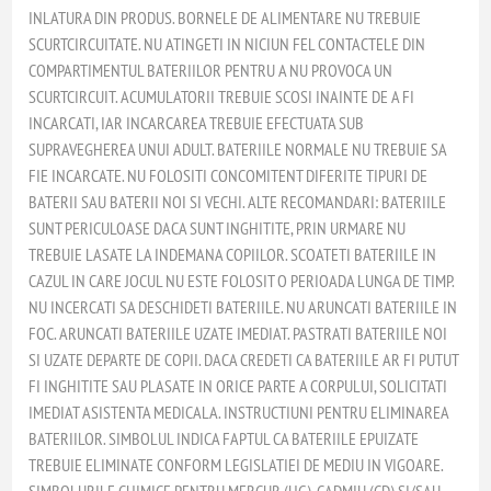
INLATURA DIN PRODUS. BORNELE DE ALIMENTARE NU TREBUIE
SCURTCIRCUITATE. NU ATINGETI IN NICIUN FEL CONTACTELE DIN
COMPARTIMENTUL BATERIILOR PENTRU A NU PROVOCA UN
SCURTCIRCUIT. ACUMULATORII TREBUIE SCOSI INAINTE DE A FI
INCARCATI, IAR INCARCAREA TREBUIE EFECTUATA SUB
SUPRAVEGHEREA UNUI ADULT. BATERIILE NORMALE NU TREBUIE SA
FIE INCARCATE. NU FOLOSITI CONCOMITENT DIFERITE TIPURI DE
BATERII SAU BATERII NOI SI VECHI. ALTE RECOMANDARI: BATERIILE
SUNT PERICULOASE DACA SUNT INGHITITE, PRIN URMARE NU
TREBUIE LASATE LA INDEMANA COPIILOR. SCOATETI BATERIILE IN
CAZUL IN CARE JOCUL NU ESTE FOLOSIT O PERIOADA LUNGA DE TIMP.
NU INCERCATI SA DESCHIDETI BATERIILE. NU ARUNCATI BATERIILE IN
FOC. ARUNCATI BATERIILE UZATE IMEDIAT. PASTRATI BATERIILE NOI
SI UZATE DEPARTE DE COPII. DACA CREDETI CA BATERIILE AR FI PUTUT
FI INGHITITE SAU PLASATE IN ORICE PARTE A CORPULUI, SOLICITATI
IMEDIAT ASISTENTA MEDICALA. INSTRUCTIUNI PENTRU ELIMINAREA
BATERIILOR. SIMBOLUL INDICA FAPTUL CA BATERIILE EPUIZATE
TREBUIE ELIMINATE CONFORM LEGISLATIEI DE MEDIU IN VIGOARE.
SIMBOLURILE CHIMICE PENTRU MERCUR (HG), CADMIU (CD) SI/SAU