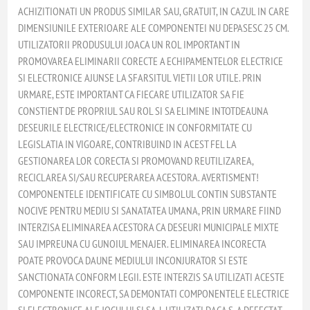
ACHIZITIONATI UN PRODUS SIMILAR SAU, GRATUIT, IN CAZUL IN CARE
DIMENSIUNILE EXTERIOARE ALE COMPONENTEI NU DEPASESC 25 CM.
UTILIZATORII PRODUSULUI JOACA UN ROL IMPORTANT IN
PROMOVAREA ELIMINARII CORECTE A ECHIPAMENTELOR ELECTRICE
SI ELECTRONICE AJUNSE LA SFARSITUL VIETII LOR UTILE. PRIN
URMARE, ESTE IMPORTANT CA FIECARE UTILIZATOR SA FIE
CONSTIENT DE PROPRIUL SAU ROL SI SA ELIMINE INTOTDEAUNA
DESEURILE ELECTRICE/ELECTRONICE IN CONFORMITATE CU
LEGISLATIA IN VIGOARE, CONTRIBUIND IN ACEST FEL LA
GESTIONAREA LOR CORECTA SI PROMOVAND REUTILIZAREA,
RECICLAREA SI/SAU RECUPERAREA ACESTORA. AVERTISMENT!
COMPONENTELE IDENTIFICATE CU SIMBOLUL CONTIN SUBSTANTE
NOCIVE PENTRU MEDIU SI SANATATEA UMANA, PRIN URMARE FIIND
INTERZISA ELIMINAREA ACESTORA CA DESEURI MUNICIPALE MIXTE
SAU IMPREUNA CU GUNOIUL MENAJER. ELIMINAREA INCORECTA
POATE PROVOCA DAUNE MEDIULUI INCONJURATOR SI ESTE
SANCTIONATA CONFORM LEGII. ESTE INTERZIS SA UTILIZATI ACESTE
COMPONENTE INCORECT, SA DEMONTATI COMPONENTELE ELECTRICE
SI ELECTRONICE ALE JOCULUI SI SA-L UTILIZATI DACA S-A DEFECTAT.