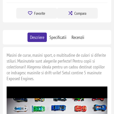
Favorite
Compara
Descriere
Specificatii
Recenzii
Masini de curse, masini sport, o multitudine de culori si diferite
stiluri. Masinutele sunt alegerile perfecte! Pentru copii si
colectionari! Alegerea ideala pentru un cadou destinat copiilor
ce indragesc masinile si drift-urile! Setul contine 5 masinute
Exposed Engines.