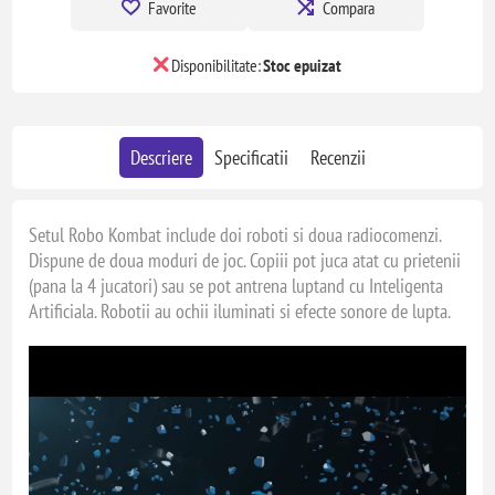
Favorite
Compara
Disponibilitate:
Stoc epuizat
Descriere
Specificatii
Recenzii
Setul Robo Kombat include doi roboti si doua radiocomenzi.
Dispune de doua moduri de joc. Copiii pot juca atat cu prietenii
(pana la 4 jucatori) sau se pot antrena luptand cu Inteligenta
Artificiala. Robotii au ochii iluminati si efecte sonore de lupta.