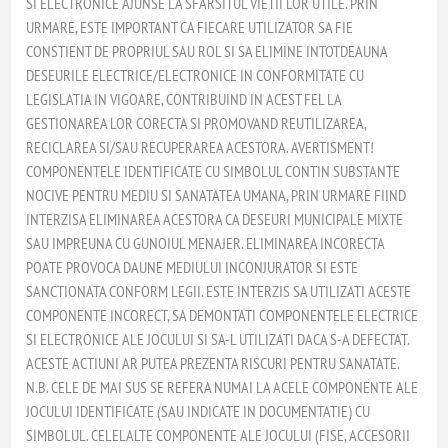
SI ELECTRONICE AJUNSE LA SFARSITUL VIETII LOR UTILE. PRIN
URMARE, ESTE IMPORTANT CA FIECARE UTILIZATOR SA FIE
CONSTIENT DE PROPRIUL SAU ROL SI SA ELIMINE INTOTDEAUNA
DESEURILE ELECTRICE/ELECTRONICE IN CONFORMITATE CU
LEGISLATIA IN VIGOARE, CONTRIBUIND IN ACEST FEL LA
GESTIONAREA LOR CORECTA SI PROMOVAND REUTILIZAREA,
RECICLAREA SI/SAU RECUPERAREA ACESTORA. AVERTISMENT!
COMPONENTELE IDENTIFICATE CU SIMBOLUL CONTIN SUBSTANTE
NOCIVE PENTRU MEDIU SI SANATATEA UMANA, PRIN URMARE FIIND
INTERZISA ELIMINAREA ACESTORA CA DESEURI MUNICIPALE MIXTE
SAU IMPREUNA CU GUNOIUL MENAJER. ELIMINAREA INCORECTA
POATE PROVOCA DAUNE MEDIULUI INCONJURATOR SI ESTE
SANCTIONATA CONFORM LEGII. ESTE INTERZIS SA UTILIZATI ACESTE
COMPONENTE INCORECT, SA DEMONTATI COMPONENTELE ELECTRICE
SI ELECTRONICE ALE JOCULUI SI SA-L UTILIZATI DACA S-A DEFECTAT.
ACESTE ACTIUNI AR PUTEA PREZENTA RISCURI PENTRU SANATATE.
N.B. CELE DE MAI SUS SE REFERA NUMAI LA ACELE COMPONENTE ALE
JOCULUI IDENTIFICATE (SAU INDICATE IN DOCUMENTATIE) CU
SIMBOLUL. CELELALTE COMPONENTE ALE JOCULUI (FISE, ACCESORII