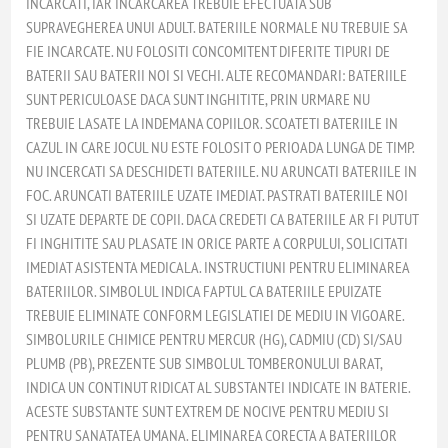
INCARCATI, IAR INCARCAREA TREBUIE EFECTUATA SUB
SUPRAVEGHEREA UNUI ADULT. BATERIILE NORMALE NU TREBUIE SA
FIE INCARCATE. NU FOLOSITI CONCOMITENT DIFERITE TIPURI DE
BATERII SAU BATERII NOI SI VECHI. ALTE RECOMANDARI: BATERIILE
SUNT PERICULOASE DACA SUNT INGHITITE, PRIN URMARE NU
TREBUIE LASATE LA INDEMANA COPIILOR. SCOATETI BATERIILE IN
CAZUL IN CARE JOCUL NU ESTE FOLOSIT O PERIOADA LUNGA DE TIMP.
NU INCERCATI SA DESCHIDETI BATERIILE. NU ARUNCATI BATERIILE IN
FOC. ARUNCATI BATERIILE UZATE IMEDIAT. PASTRATI BATERIILE NOI
SI UZATE DEPARTE DE COPII. DACA CREDETI CA BATERIILE AR FI PUTUT
FI INGHITITE SAU PLASATE IN ORICE PARTE A CORPULUI, SOLICITATI
IMEDIAT ASISTENTA MEDICALA. INSTRUCTIUNI PENTRU ELIMINAREA
BATERIILOR. SIMBOLUL INDICA FAPTUL CA BATERIILE EPUIZATE
TREBUIE ELIMINATE CONFORM LEGISLATIEI DE MEDIU IN VIGOARE.
SIMBOLURILE CHIMICE PENTRU MERCUR (HG), CADMIU (CD) SI/SAU
PLUMB (PB), PREZENTE SUB SIMBOLUL TOMBERONULUI BARAT,
INDICA UN CONTINUT RIDICAT AL SUBSTANTEI INDICATE IN BATERIE.
ACESTE SUBSTANTE SUNT EXTREM DE NOCIVE PENTRU MEDIU SI
PENTRU SANATATEA UMANA. ELIMINAREA CORECTA A BATERIILOR