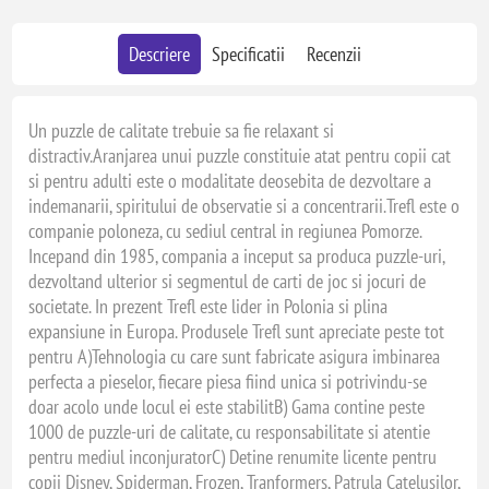
Descriere
Specificatii
Recenzii
Un puzzle de calitate trebuie sa fie relaxant si
distractiv.Aranjarea unui puzzle constituie atat pentru copii cat
si pentru adulti este o modalitate deosebita de dezvoltare a
indemanarii, spiritului de observatie si a concentrarii.Trefl este o
companie poloneza, cu sediul central in regiunea Pomorze.
Incepand din 1985, compania a inceput sa produca puzzle-uri,
dezvoltand ulterior si segmentul de carti de joc si jocuri de
societate. In prezent Trefl este lider in Polonia si plina
expansiune in Europa. Produsele Trefl sunt apreciate peste tot
pentru A)Tehnologia cu care sunt fabricate asigura imbinarea
perfecta a pieselor, fiecare piesa fiind unica si potrivindu-se
doar acolo unde locul ei este stabilitB) Gama contine peste
1000 de puzzle-uri de calitate, cu responsabilitate si atentie
pentru mediul inconjuratorC) Detine renumite licente pentru
copii Disney, Spiderman, Frozen, Tranformers, Patrula Catelusilor,