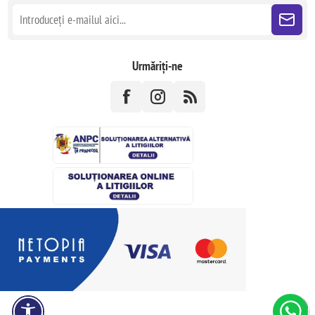
Urmăriți-ne