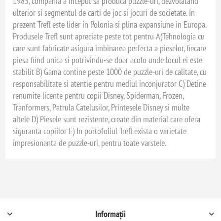
1985, compania a inceput sa produca puzzle-uri, dezvolatand
ulterior si segmentul de carti de joc si jocuri de societate. In
prezent Trefl este lider in Polonia si plina expansiune in Europa.
Produsele Trefl sunt apreciate peste tot pentru A)Tehnologia cu
care sunt fabricate asigura imbinarea perfecta a pieselor, fiecare
piesa fiind unica si potrivindu-se doar acolo unde locul ei este
stabilit B) Gama contine peste 1000 de puzzle-uri de calitate, cu
responsabilitate si atentie pentru mediul inconjurator C) Detine
renumite licente pentru copii Disney, Spiderman, Frozen,
Tranformers, Patrula Catelusilor, Printesele Disney si multe
altele D) Piesele sunt rezistente, create din material care ofera
siguranta copiilor E) In portofoliul Trefl exista o varietate
impresionanta de puzzle-uri, pentru toate varstele.
Informații