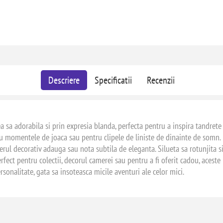
Descriere
Specificatii
Recenzii
 sa adorabila si prin expresia blanda, perfecta pentru a inspira tandrete si
momentele de joaca sau pentru clipele de liniste de dinainte de somn. Des
gulerul decorativ adauga sau nota subtila de eleganta. Silueta sa rotunjita 
Perfect pentru colectii, decorul camerei sau pentru a fi oferit cadou, aces
rsonalitate, gata sa insoteasca micile aventuri ale celor mici.