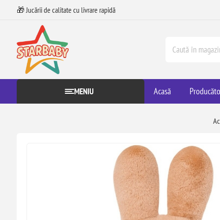
🎁 Jucării de calitate cu livrare rapidă
Acasă
Producăto
MENIU
Ac