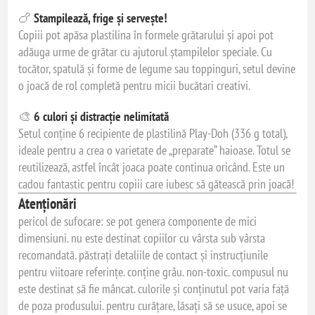
🍗
Stampilează, frige și servește!
Copiii pot apăsa plastilina în formele grătarului și apoi pot
adăuga urme de grătar cu ajutorul ștampilelor speciale. Cu
tocător, spatulă și forme de legume sau toppinguri, setul devine
o joacă de rol completă pentru micii bucătari creativi.
🎨
6 culori și distracție nelimitată
Setul conține 6 recipiente de plastilină Play-Doh (336 g total),
ideale pentru a crea o varietate de „preparate” haioase. Totul se
reutilizează, astfel încât joaca poate continua oricând. Este un
cadou fantastic pentru copiii care iubesc să gătească prin joacă!
Atenționări
pericol de sufocare: se pot genera componente de mici
dimensiuni. nu este destinat copiilor cu vârsta sub vârsta
recomandată. păstrați detaliile de contact și instrucțiunile
pentru viitoare referințe. conține grâu. non-toxic. compusul nu
este destinat să fie mâncat. culorile și conținutul pot varia față
de poza produsului. pentru curățare, lăsați să se usuce, apoi se