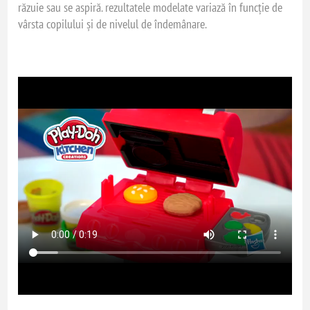
răzuie sau se aspiră. rezultatele modelate variază în funcție de
vârsta copilului și de nivelul de îndemânare.