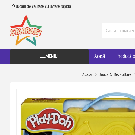
🎁 Jucării de calitate cu livrare rapidă
Acasă
Producăto
MENIU
Acasa
Joacă & Dezvoltare