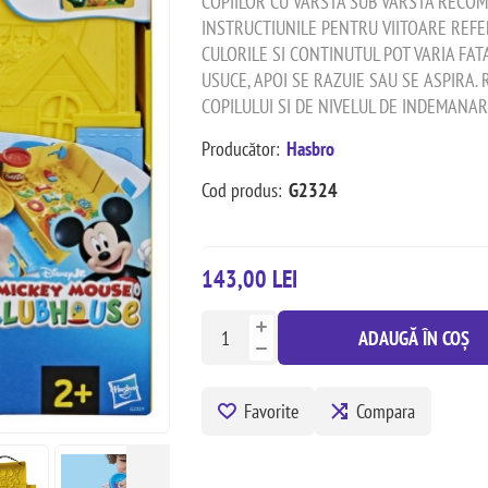
COPIILOR CU VARSTA SUB VARSTA RECOM
INSTRUCTIUNILE PENTRU VIITOARE REFE
CULORILE SI CONTINUTUL POT VARIA FAT
USUCE, APOI SE RAZUIE SAU SE ASPIRA.
COPILULUI SI DE NIVELUL DE INDEMANAR
Producător:
Hasbro
Cod produs:
G2324
143,00 LEI
ADAUGĂ ÎN COȘ
Favorite
Compara