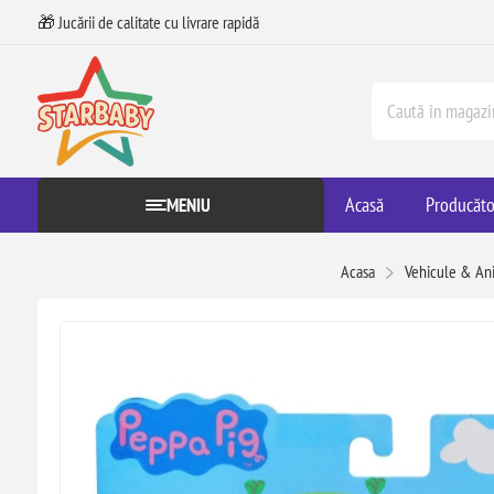
🎁 Jucării de calitate cu livrare rapidă
Acasă
Producăto
MENIU
Acasa
Vehicule & An