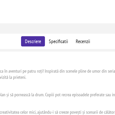
Descriere
Specificatii
Recenzii
 în aventuri pe patru roți! Inspirată din scenele pline de umor din serialu
izită la prieteni.
olan și să pornească la drum. Copiii pot recrea episoadele preferate sau inv
eativitatea celor mici, ajutându-i să creeze povești și scenarii de călător