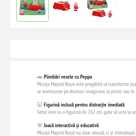
🚗
Plimbări vesele cu Peppa
Micuța Mașină Roșie este pregătită să transforme joaca
se aventureze pe drumuri imaginare, la picnic sau în v
🐷
Figurină inclusă pentru distracție imediată
Setul vine cu o figurină de 7,62 cm, gata să urce la v
🎯
Joacă interactivă și educativă
Micuța Mașină Roșie nu doar amuză, ci și stimulează cr