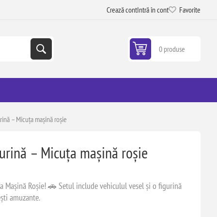
Crează cont
Intră în cont
Favorite
0 produse
rină – Micuța mașină roșie
gurină – Micuța mașină roșie
a Mașină Roșie! 🚗 Setul include vehiculul vesel și o figurină
ești amuzante.