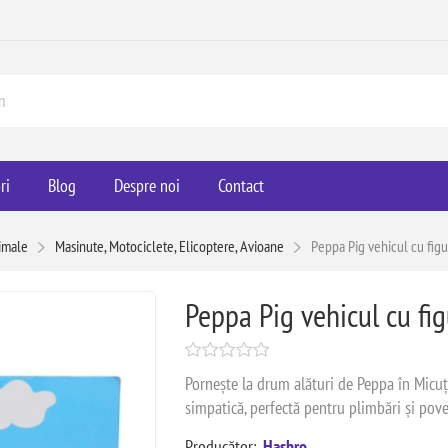
ri
Blog
Despre noi
Contact
imale
Masinute, Motociclete, Elicoptere, Avioane
Peppa Pig vehicul cu figu
Peppa Pig vehicul cu fi
Pornește la drum alături de Peppa în Micuț
simpatică, perfectă pentru plimbări și pov
Producător:
Hasbro