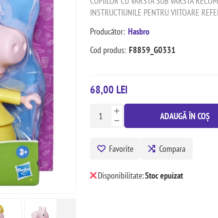
COPIILOR CU VARSTA SUB VARSTA RECOM
INSTRUCTIUNILE PENTRU VIITOARE REFE
Producător:
Hasbro
Cod produs:
F8859_G0331
68,00 LEI
ADAUGĂ ÎN COȘ
Favorite
Compara
Disponibilitate:
Stoc epuizat