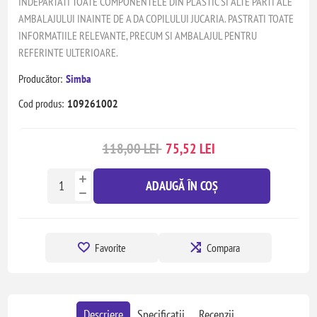
INDEPARTATI TOATE COMPONENTELE DIN PLASTIC SI ALTE PARTI ALE
AMBALAJULUI INAINTE DE A DA COPILULUI JUCARIA. PASTRATI TOATE
INFORMATIILE RELEVANTE, PRECUM SI AMBALAJUL PENTRU
REFERINTE ULTERIOARE.
Producător:
Simba
Cod produs:
109261002
118,00 LEI
75,52 LEI
ADAUGĂ ÎN COȘ
Favorite
Compara
Descriere
Specificatii
Recenzii