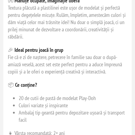
👐
Mânuțe ocupate, imaginație liberă
Textura plăcută a plastilinei este ușor de modelat și perfectă
pentru degețelele micuțe. Rulăm, împletim, amestecăm culori și
dăm viață celor mai trăsnite idei! Nu doar o simplă joacă, ci un
prilej minunat de dezvoltare a coordonării, creativității și
răbdării.
🎉
Ideal pentru joacă în grup
Fie că e zi de naștere, petrecere în familie sau doar o după-
amiază veselă, acest set este perfect pentru a aduce împreună
copiii și a le oferi o experiență creativă și interactivă.
📦
Ce conține?
20 de cutii de pastă de modelat Play-Doh
Culori variate și inspirante
Ambalaj tip geantă pentru depozitare ușoară și transport
facil
👧 Vârsta recomandată: 2+ ani