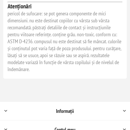
Atenționări
pericol de sufocare: se pot genera componente de mici
dimensiuni. nu este destinat copiilor cu vârsta sub vârsta
recomandată. păstrați detaliile de contact și instrucțiunile
pentru viitoare referințe. conține grâu. non-toxic. conform cu:
ASTM D-4236. compusul nu este destinat să fie mâncat. culorile
și conținutul pot varia față de poza produsului. pentru curățare,
lăsați să se usuce, apoi se răzuie sau se aspiră. rezultatele
modelate variază în funcție de vârsta copilului și de nivelul de
îndemânare.
Informații
Contul meu