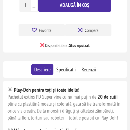
ADAUGĂ ÎN COȘ
Favorite
Compara
Disponibilitate:
Stoc epuizat
Descriere
Specificatii
Recenzii
🌟
Play-Doh pentru toți și toate ideile!
Pachetul extins PD Super vine cu nu mai puțin de
20 de cutii
pline cu plastilină moale și colorată, gata să fie transformată în
orice vis creativ. De la monștri drăguți și cățeluși zâmbăreți,
până la flori, torturi sau roboței – totul e posibil cu Play-Doh!