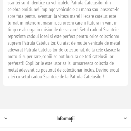
scantei sunt identice cu vehiculele Patrula Catelusilor din
celebra emisiune! Împinge vehiculele cu mana sau lanseaza-le
spre fata pentru aventuri la viteza mare! Fiecare catelus este
turnat in interiorul masinii, cu urechi care ii flutura in vant in
timp ce alearga in misiunile de salvare! Setul cadoul Scanteie
reprezinta cadoul ideal si este perfect pentru orice colectionar
suprem Patrula Catelusilor. Cu atat de multe vehicule de metal
adevarat Patrula Catelusilor de colectionat, de la cele clasice la
moto si super rare, copiii se pot bucura de toti catelusii lor
preferati! Copiilor le este usor sa isi urmareasca colectia de
metal adevarat cu posterul de colectionar inclus. Devino eroul
zilei cu setul cadou Scanteie de la Patrula Catelusilor!
Informații