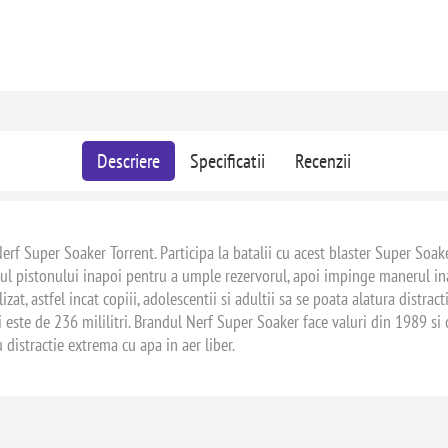
Descriere
Specificatii
Recenzii
erf Super Soaker Torrent. Participa la batalii cu acest blaster Super Soake
rul pistonului inapoi pentru a umple rezervorul, apoi impinge manerul ina
izat, astfel incat copiii, adolescentii si adultii sa se poata alatura distrac
i este de 236 mililitri. Brandul Nerf Super Soaker face valuri din 1989 si
 distractie extrema cu apa in aer liber.