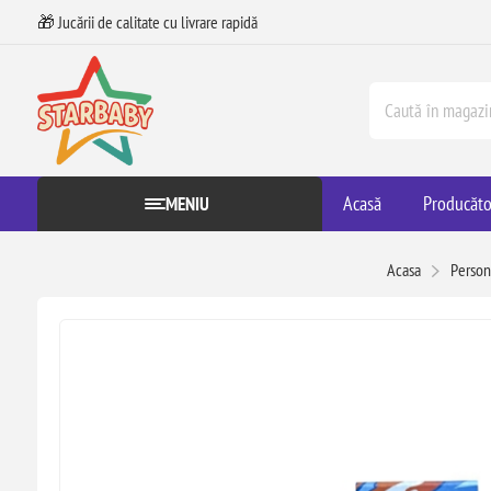
🎁 Jucării de calitate cu livrare rapidă
Acasă
Producăto
MENIU
Acasa
Person