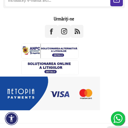
Urmăriți-ne