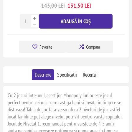
143,00 LEI
131,50 LEI
ADAUGĂ ÎN COȘ
Favorite
Compara
Descriere
Specificatii
Recenzii
Cu 2 jocuri intr-unul, acest joc Monopoly Junior este jocul
perfect pentru cei mici care castiga bani si invata in timp ce se
distreaza! Tabla de joc fata-verso ofera 2 niveluri de joc, astfel
incat familiile pot alege nivelul potrivit pentru varsta copilului.
Jocul de Nivelul 1, recomandat pentru varstele de 4-5 ani, ii
ajuta pe copii sa exerseze potrivirea si numararea, in timp ce