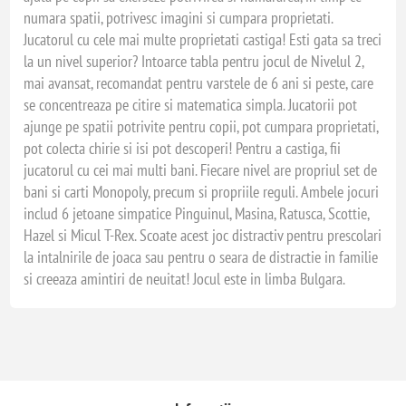
numara spatii, potrivesc imagini si cumpara proprietati.
Jucatorul cu cele mai multe proprietati castiga! Esti gata sa treci
la un nivel superior? Intoarce tabla pentru jocul de Nivelul 2,
mai avansat, recomandat pentru varstele de 6 ani si peste, care
se concentreaza pe citire si matematica simpla. Jucatorii pot
ajunge pe spatii potrivite pentru copii, pot cumpara proprietati,
pot colecta chirie si isi pot descoperi! Pentru a castiga, fii
jucatorul cu cei mai multi bani. Fiecare nivel are propriul set de
bani si carti Monopoly, precum si propriile reguli. Ambele jocuri
includ 6 jetoane simpatice Pinguinul, Masina, Ratusca, Scottie,
Hazel si Micul T-Rex. Scoate acest joc distractiv pentru prescolari
la intalnirile de joaca sau pentru o seara de distractie in familie
si creeaza amintiri de neuitat! Jocul este in limba Bulgara.