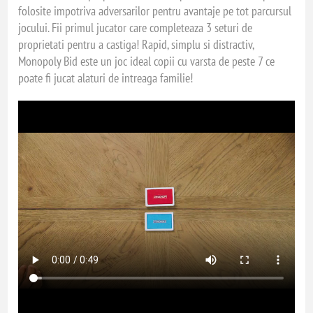
folosite impotriva adversarilor pentru avantaje pe tot parcursul
jocului. Fii primul jucator care completeaza 3 seturi de
proprietati pentru a castiga! Rapid, simplu si distractiv,
Monopoly Bid este un joc ideal copii cu varsta de peste 7 ce
poate fi jucat alaturi de intreaga familie!