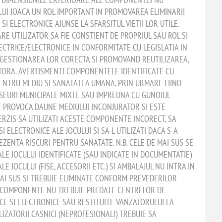
LUI JOACA UN ROL IMPORTANT IN PROMOVAREA ELIMINARII
I ELECTRONICE AJUNSE LA SFARSITUL VIETII LOR UTILE.
RE UTILIZATOR SA FIE CONSTIENT DE PROPRIUL SAU ROL SI
ECTRICE/ELECTRONICE IN CONFORMITATE CU LEGISLATIA IN
A GESTIONAREA LOR CORECTA SI PROMOVAND REUTILIZAREA,
TORA. AVERTISMENT! COMPONENTELE IDENTIFICATE CU
ENTRU MEDIU SI SANATATEA UMANA, PRIN URMARE FIIND
SEURI MUNICIPALE MIXTE SAU IMPREUNA CU GUNOIUL
E PROVOCA DAUNE MEDIULUI INCONJURATOR SI ESTE
ERZIS SA UTILIZATI ACESTE COMPONENTE INCORECT, SA
ELECTRONICE ALE JOCULUI SI SA-L UTILIZATI DACA S-A
EZENTA RISCURI PENTRU SANATATE. N.B. CELE DE MAI SUS SE
E JOCULUI IDENTIFICATE (SAU INDICATE IN DOCUMENTATIE)
 JOCULUI (FISE, ACCESORII ETC.) SI AMBALAJUL NU INTRA IN
MAI SUS SI TREBUIE ELIMINATE CONFORM PREVEDERILOR
E COMPONENTE NU TREBUIE PREDATE CENTRELOR DE
E SI ELECTRONICE SAU RESTITUITE VANZATORULUI LA
IZATORII CASNICI (NEPROFESIONALI) TREBUIE SA