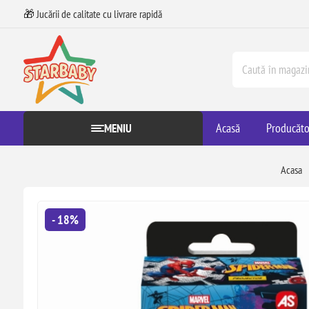
🎁 Jucării de calitate cu livrare rapidă
Acasă
Producăto
MENIU
Acasa
- 18%