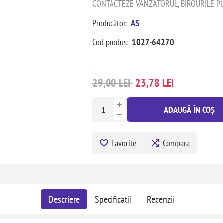
CONTACTEZE VANZATORUL, BIROURILE PU
Producător:
AS
Cod produs:
1027-64270
29,00 LEI
23,78 LEI
ADAUGĂ ÎN COȘ
Favorite
Compara
Descriere
Specificatii
Recenzii