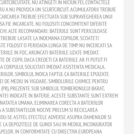
URTCIRCUITATE. NU ATINGETI IN NICIUN FEL CONTACTELE
U A NU PROVOCA UN SCURTCIRCUIT. ACUMULATORII TREBUIE
 INCARCAREA TREBUIE EFECTUATA SUB SUPRAVEGHEREA UNUI
SA FIE INCARCATE. NU FOLOSITI CONCOMITENT DIFERITE
VECHI. ALTE RECOMANDARI: BATERIILE SUNT PERICULOASE
 TREBUIE LASATE LA INDEMANA COPIILOR. SCOATETI
STE FOLOSIT O PERIOADA LUNGA DE TIMP. NU INCERCATI SA
ERIILE IN FOC. ARUNCATI BATERIILE UZATE IMEDIAT.
E DE COPII. DACA CREDETI CA BATERIILE AR FI PUTUT FI
A CORPULUI, SOLICITATI IMEDIAT ASISTENTA MEDICALA.
IILOR. SIMBOLUL INDICA FAPTUL CA BATERIILE EPUIZATE
EI DE MEDIU IN VIGOARE. SIMBOLURILE CHIMICE PENTRU
B (PB), PREZENTE SUB SIMBOLUL TOMBERONULUI BARAT,
NTEI INDICATE IN BATERIE. ACESTE SUBSTANTE SUNT EXTREM
NATATEA UMANA. ELIMINAREA CORECTA A BATERIILOR
TA A SUBSTANTELOR NOCIVE PRECUM SI RECICLAREA
NDU-SE ASTFEL EFECTELE ADVERSE ASUPRA OAMENILOR SI
E LA DEPOZITELE DE GUNOI SAU IN MEDIUL INCONJURATOR
 APELOR. IN CONFORMITATE CU DIRECTIVA EUROPEANA