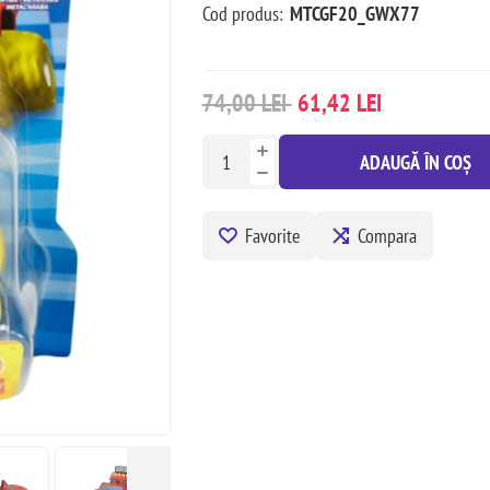
Cod produs:
MTCGF20_GWX77
74,00 LEI
61,42 LEI
ADAUGĂ ÎN COȘ
Favorite
Compara