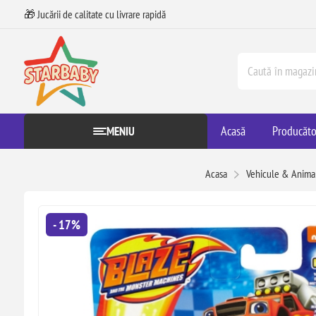
🎁 Jucării de calitate cu livrare rapidă
Acasă
Producăto
MENIU
Acasa
Vehicule & Anima
- 17%