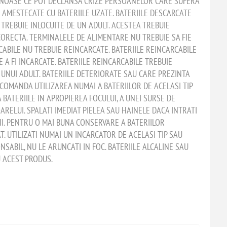
NOASE CE POT DECLANSA CRIZE PERSOANELOR CARE SUFERA
IE AMESTECATE CU BATERIILE UZATE. BATERIILE DESCARCATE
 TREBUIE INLOCUITE DE UN ADULT. ACESTEA TREBUIE
ORECTA. TERMINALELE DE ALIMENTARE NU TREBUIE SA FIE
CABILE NU TREBUIE REINCARCATE. BATERIILE REINCARCABILE
 A FI INCARCATE. BATERIILE REINCARCABILE TREBUIE
NUI ADULT. BATERIILE DETERIORATE SAU CARE PREZINTA
COMANDA UTILIZAREA NUMAI A BATERIILOR DE ACELASI TIP
 BATERIILE IN APROPIEREA FOCULUI, A UNEI SURSE DE
ARELUI. SPALATI IMEDIAT PIELEA SAU HAINELE DACA INTRATI
II. PENTRU O MAI BUNA CONSERVARE A BATERIILOR
T. UTILIZATI NUMAI UN INCARCATOR DE ACELASI TIP SAU
NSABIL, NU LE ARUNCATI IN FOC. BATERIILE ALCALINE SAU
 ACEST PRODUS.