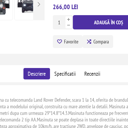
266,00 LEI
ADAUGĂ ÎN COȘ
Favorite
Compara
Descriere
Specificatii
Recenzii
a cu telecomanda Land Rover Defender, scara 1 la 14, oferita de brandul 
centa a modelului original, construita cu mare atentie la detalii. Masinut
imetri dupa cum urmeaza 29*14.8*14.3.Masinuta functioneaza pe frecvent
telecomanda 2 tip AA.Masinuta se poate deplasa in toate directiile inaint
teza aproximativa de 10km/h, are tractiune 2WD, anvelope de cauciuc, posib