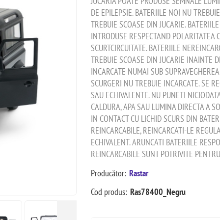
JUCARIA POATE PRODUSE SEMNALE LUMI
DE EPILEPSIE. BATERIILE NOI NU TREBU
TREBUIE SCOASE DIN JUCARIE. BATERIILE
INTRODUSE RESPECTAND POLARITATEA C
SCURTCIRCUITATE. BATERIILE NEREINCAR
TREBUIE SCOASE DIN JUCARIE INAINTE DE
INCARCATE NUMAI SUB SUPRAVEGHEREA U
SCURGERI NU TREBUIE INCARCATE. SE RE
SAU ECHIVALENTE. NU PUNETI NICIODATA
CALDURA, APA SAU LUMINA DIRECTA A SO
IN CONTACT CU LICHID SCURS DIN BATER
REINCARCABILE, REINCARCATI-LE REGULA
ECHIVALENT. ARUNCATI BATERIILE RESPO
REINCARCABILE SUNT POTRIVITE PENTRU
Producător:
Rastar
Cod produs:
Ras78400_Negru