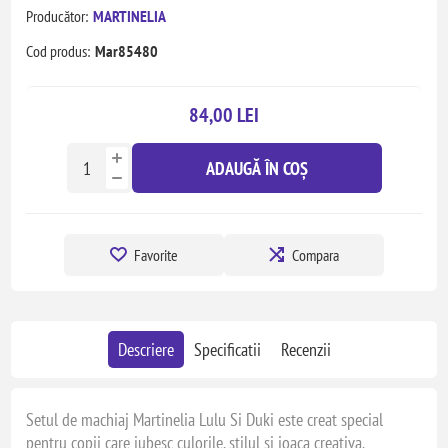
Producător:
MARTINELIA
Cod produs:
Mar85480
84,00 LEI
ADAUGĂ ÎN COȘ
Favorite
Compara
Descriere
Specificatii
Recenzii
Setul de machiaj Martinelia Lulu Si Duki este creat special
pentru copii care iubesc culorile, stilul si joaca creativa.