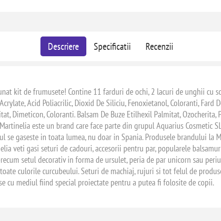
Descriere
Specificatii
Recenzii
t kit de frumusete! Contine 11 farduri de ochi, 2 lacuri de unghii cu sclipic
rylate, Acid Poliacrilic, Dioxid De Siliciu, Fenoxietanol, Coloranti, Fard D
at, Dimeticon, Coloranti. Balsam De Buze Etilhexil Palmitat, Ozocherita, Pol
. Martinelia este un brand care face parte din grupul Aquarius Cosmetic SL
dul se gaseste in toata lumea, nu doar in Spania. Produsele brandului la M
elia veti gasi seturi de cadouri, accesorii pentru par, popularele balsamur
recum setul decorativ in forma de ursulet, peria de par unicorn sau periut
oate culorile curcubeului. Seturi de machiaj, rujuri si tot felul de produs
e cu mediul fiind special proiectate pentru a putea fi folosite de copii.