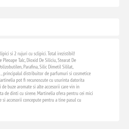
i si 2 rujuri cu sclipici. Total irezistibil!
e Pleoape Talc, Dioxid De Siliciu, Stearat De
izobutilen, Parafina, Silic Dimetil Sililat,
 , principalul distribuitor de parfumuri si cosmetice
artinelia pot fi recunoscute cu usurinta datorita
i de buze aromate si alte accesorii care vin in
a de dinti cu sirene. Martinelia ofera pentru cei mici
e si accesorii concepute pentru a tine pasul cu