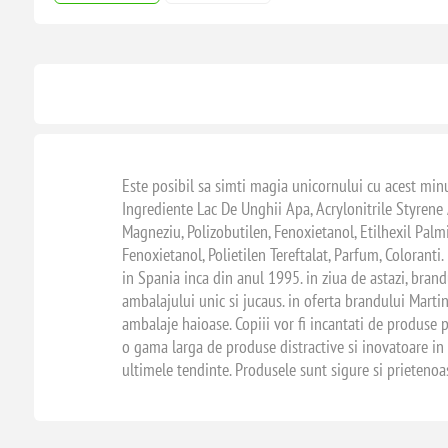
Este posibil sa simti magia unicornului cu acest minuna
Ingrediente Lac De Unghii Apa, Acrylonitrile Styrene Ac
Magneziu, Polizobutilen, Fenoxietanol, Etilhexil Palmit
Fenoxietanol, Polietilen Tereftalat, Parfum, Coloranti
in Spania inca din anul 1995. in ziua de astazi, bran
ambalajului unic si jucaus. in oferta brandului Martin
ambalaje haioase. Copiii vor fi incantati de produse p
o gama larga de produse distractive si inovatoare in t
ultimele tendinte. Produsele sunt sigure si prietenoas