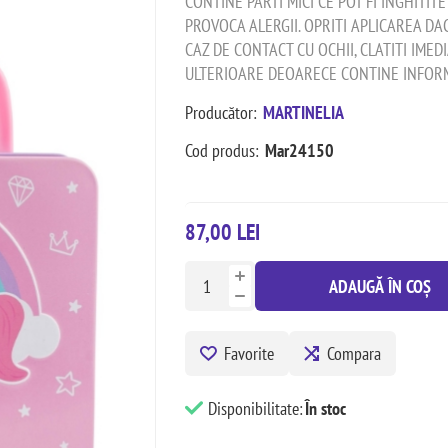
CONTINE PARTI MICI CE POT FI INGHITIT
PROVOCA ALERGII. OPRITI APLICAREA DAC
CAZ DE CONTACT CU OCHII, CLATITI IME
ULTERIOARE DEOARECE CONTINE INFORM
Producător:
MARTINELIA
Cod produs:
Mar24150
87,00 LEI
ADAUGĂ ÎN COȘ
Favorite
Compara
Disponibilitate:
În stoc