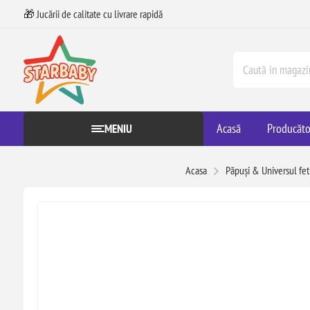
🎁 Jucării de calitate cu livrare rapidă
Acasă
Producăto
MENIU
Acasa
Păpuși & Universul fet