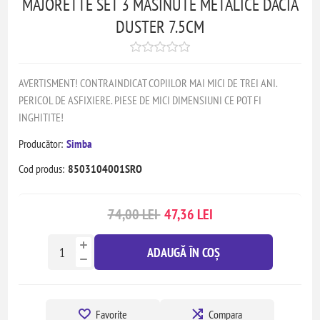
MAJORETTE SET 3 MASINUTE METALICE DACIA
DUSTER 7.5CM
AVERTISMENT! CONTRAINDICAT COPIILOR MAI MICI DE TREI ANI.
PERICOL DE ASFIXIERE. PIESE DE MICI DIMENSIUNI CE POT FI
INGHITITE!
Producător:
Simba
Cod produs:
8503104001SRO
74,00 LEI
47,36 LEI
ADAUGĂ ÎN COȘ
Favorite
Compara