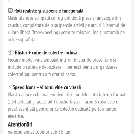
🛞
Roți realiste și suspensie funcțională
Mașinuța este echipată cu roți din două piese și anvelope din
cauciuc, completate de o suspensie activă pe arcuri. Sistemul de
rulare liberă (free-wheeling) permite mișcare lină și naturală pe
orice suprafață.
📦
Blister + cutie de colecție inclusă
Fiecare model vine ambalat într-un blister de prezentare și
include o cutie de depozitare – perfectă pentru organizarea
colecției sau pentru a fi oferită cadou.
⚡
Speed Icons – viitorul vine cu viteză
Maisto aduce cele mai emblematice modele auto într-un format
1:64 detaliat și accesibil. Porsche Taycan Turbo S roșu este o
piesă esențială pentru orice colecție dedicată performanței
electrice.
Atenționări
nerecomandat copiilor sub 36 luni.