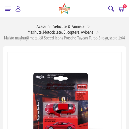
0
Acasa
Vehicule & Animale
Masinute, Motociclete, Elicoptere, Avioane
Maisto mașinuță metalică Speed Icons Porsche Taycan Turbo S roșu, scara 1:64