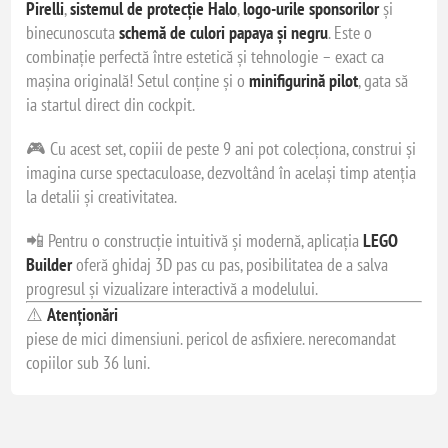
Pirelli
,
sistemul de protecție Halo
,
logo-urile sponsorilor
și
binecunoscuta
schemă de culori papaya și negru
. Este o
combinație perfectă între estetică și tehnologie – exact ca
mașina originală! Setul conține și o
minifigurină pilot
, gata să
ia startul direct din cockpit.
🎮 Cu acest set, copiii de peste 9 ani pot colecționa, construi și
imagina curse spectaculoase, dezvoltând în același timp atenția
la detalii și creativitatea.
📲 Pentru o construcție intuitivă și modernă, aplicația
LEGO
Builder
oferă ghidaj 3D pas cu pas, posibilitatea de a salva
progresul și vizualizare interactivă a modelului.
⚠️
Atenționări
piese de mici dimensiuni. pericol de asfixiere. nerecomandat
copiilor sub 36 luni.