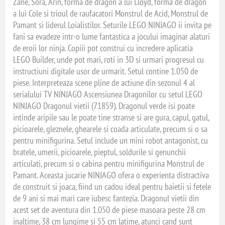
Zane, Sora, Arin, forma de dragon a lui Lloyd, forma de dragon
a lui Cole si trioul de raufacatori Monstrul de Acid, Monstrul de
Pamant si liderul Loialistilor. Seturile LEGO NINJAGO ii invita pe
fani sa evadeze intr-o lume fantastica a jocului imaginar alaturi
de eroii lor ninja. Copiii pot construi cu incredere aplicatia
LEGO Builder, unde pot mari, roti in 3D si urmari progresul cu
instructiuni digitale usor de urmarit. Setul contine 1.050 de
piese. Interpreteaza scene pline de actiune din sezonul 4 al
serialului TV NINJAGO Ascensiunea Dragonilor cu setul LEGO
NINJAGO Dragonul vietii (71859). Dragonul verde isi poate
intinde aripile sau le poate tine stranse si are gura, capul, gatul,
picioarele, gleznele, ghearele si coada articulate, precum si o sa
pentru minifigurina. Setul include un mini robot antagonist, cu
bratele, umerii, picioarele, pieptul, soldurile si genunchii
articulati, precum si o cabina pentru minifigurina Monstrul de
Pamant. Aceasta jucarie NINJAGO ofera o experienta distractiva
de construit si joaca, fiind un cadou ideal pentru baietii si fetele
de 9 ani si mai mari care iubesc fantezia. Dragonul vietii din
acest set de aventura din 1.050 de piese masoara peste 28 cm
inaltime, 38 cm lungime si 55 cm latime, atunci cand sunt